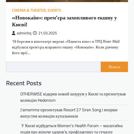
CINEMA & THEATER
,
EVENTS
«Новокаїн»: прем’єра захопливого екшну у
Києві!
adminhq
21.03.2025
19 березня в кінотеатрі мережі «Планета кіно» в ТРЦ River Mall
відбулася прем’єра яскравого екшну «Новокаїн». Коли дівчину
його мрії…
Пошук
Recent Posts
OTHERWISE відкрив новий шоурум у Києві та презентував
колекцію Hedonism
J’amemme презентував Resort’27 Siren Song і вперше
випустив колекцію купальників
У Києві відбудеться Women’s Health Forum – масштабна
подія про жіноче здоров’я, профілактику та сучасну