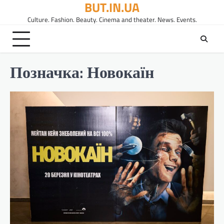
BUT.IN.UA
Перейти
до
Culture. Fashion. Beauty. Cinema and theater. News. Events.
вмісту
Позначка:
Новокаїн