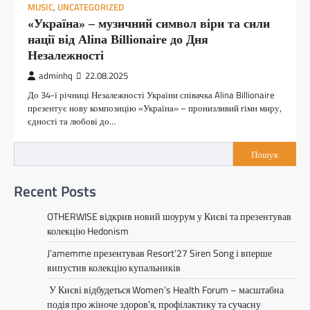
MUSIC
,
UNCATEGORIZED
«Україна» – музичний символ віри та сили
нації від Alina Billionaire до Дня
Незалежності
adminhq
22.08.2025
До 34-ї річниці Незалежності України співачка Alina Billionaire
презентує нову композицію «Україна» – пронизливий гімн миру,
єдності та любові до…
Пошук
Recent Posts
OTHERWISE відкрив новий шоурум у Києві та презентував
колекцію Hedonism
J’amemme презентував Resort’27 Siren Song і вперше
випустив колекцію купальників
У Києві відбудеться Women’s Health Forum – масштабна
подія про жіноче здоров’я, профілактику та сучасну