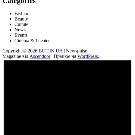
Categories
Fashion
Beauty
Cultute
News
Events
Cinema & Theater
Copyright © 2026
BUT.IN.UA
| Newspulse
Magazine від
Ascendoor
| Працює на
WordPress
.