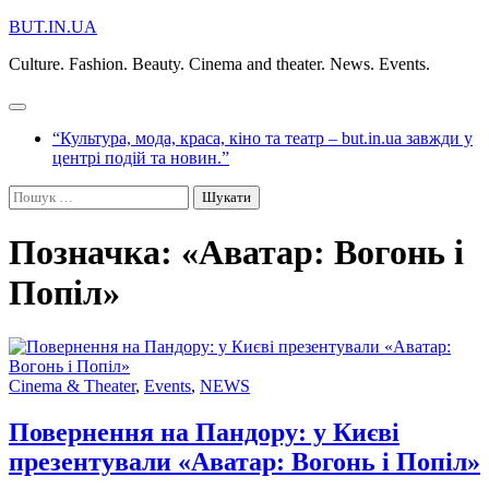
Перейти
BUT.IN.UA
до
Culture. Fashion. Beauty. Cinema and theater. News. Events.
вмісту
“Культура, мода, краса, кіно та театр – but.in.ua завжди у
центрі подій та новин.”
Пошук:
Позначка:
«Аватар: Вогонь і
Попіл»
Cinema & Theater
,
Events
,
NEWS
Повернення на Пандору: у Києві
презентували «Аватар: Вогонь і Попіл»