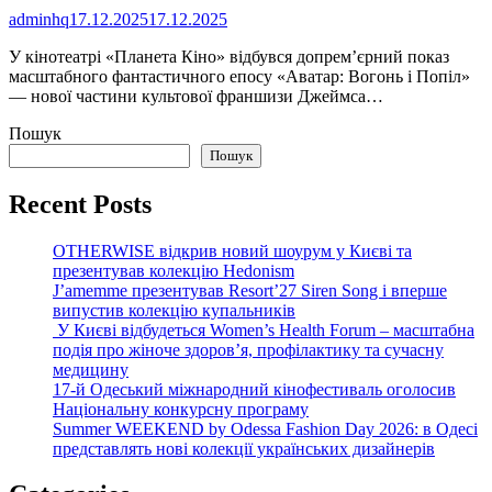
adminhq
17.12.2025
17.12.2025
У кінотеатрі «Планета Кіно» відбувся допремʼєрний показ
масштабного фантастичного епосу «Аватар: Вогонь і Попіл»
— нової частини культової франшизи Джеймса…
Пошук
Пошук
Recent Posts
OTHERWISE відкрив новий шоурум у Києві та
презентував колекцію Hedonism
J’amemme презентував Resort’27 Siren Song і вперше
випустив колекцію купальників
У Києві відбудеться Women’s Health Forum – масштабна
подія про жіноче здоров’я, профілактику та сучасну
медицину
17-й Одеський міжнародний кінофестиваль оголосив
Національну конкурсну програму
Summer WEEKEND by Odessa Fashion Day 2026: в Одесі
представлять нові колекції українських дизайнерів