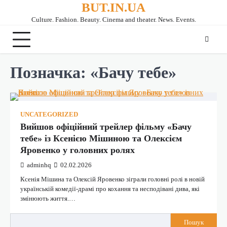
BUT.IN.UA
Перейти
до
Culture. Fashion. Beauty. Cinema and theater. News. Events.
вмісту
Позначка:
«Бачу тебе»
UNCATEGORIZED
Вийшов офіційний трейлер фільму «Бачу
тебе» із Ксенією Мішиною та Олексієм
Яровенко у головних ролях
adminhq
02.02.2026
Ксенія Мішина та Олексій Яровенко зіграли головні ролі в новій
українській комедії-драмі про кохання та несподівані дива, які
змінюють життя.…
Пошук