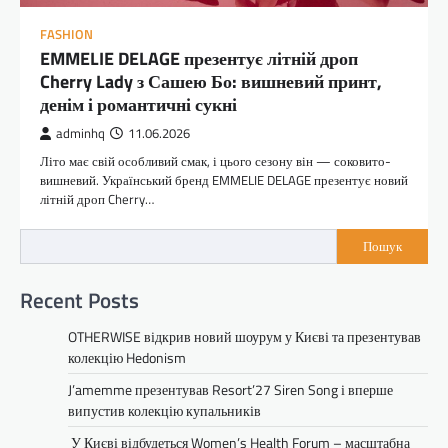
FASHION
EMMELIE DELAGE презентує літній дроп
Cherry Lady з Сашею Бо: вишневий принт,
денім і романтичні сукні
adminhq
11.06.2026
Літо має свій особливий смак, і цього сезону він — соковито-
вишневий. Український бренд EMMELIE DELAGE презентує новий
літній дроп Cherry…
Пошук
Recent Posts
OTHERWISE відкрив новий шоурум у Києві та презентував
колекцію Hedonism
J’amemme презентував Resort’27 Siren Song і вперше
випустив колекцію купальників
У Києві відбудеться Women’s Health Forum – масштабна