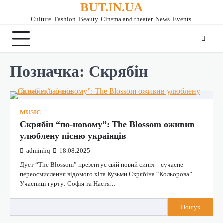
BUT.IN.UA
Перейти
до
Culture. Fashion. Beauty. Cinema and theater. News. Events.
вмісту
Позначка:
Cкрябін
MUSIC
Скрябін “по-новому”: The Blossom оживив
улюблену пісню українців
adminhq
18.08.2025
Дует “The Blossom” презентує свій новий сингл – сучасне
переосмислення відомого хіта Кузьми Скрябіна “Кольорова”.
Учасниці гурту: Софія та Настя…
Пошук