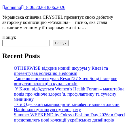
adminhq
18.06.2026
18.06.2026
Українська співачка CRYSTEL презентує свою дебютну
авторську композицію «Розкішна» – пісню, яка стала
важливим етапом у її творчому житті та…
Пошук
Пошук
Recent Posts
OTHERWISE відкрив новий шоурум у Києві та
презентував колекцію Hedonism
J’amemme презентував Resort’27 Siren Song і вперше
випустив колекцію купальників
У Києві відбудеться Women’s Health Forum – масштабна
подія про жіноче здоров’я, профілактику та сучасну
медицину
17-й Одеський міжнародний кінофестиваль оголосив
Національну конкурсну програму
Summer WEEKEND by Odessa Fashion Day 2026: в Одесі
представлять нові колекції українських дизайнерів