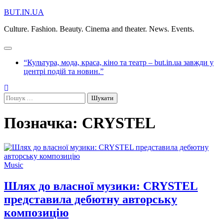
Перейти
BUT.IN.UA
до
Culture. Fashion. Beauty. Cinema and theater. News. Events.
вмісту
“Культура, мода, краса, кіно та театр – but.in.ua завжди у
центрі подій та новин.”
Пошук:
Позначка:
CRYSTEL
Music
Шлях до власної музики: CRYSTEL
представила дебютну авторську
композицію