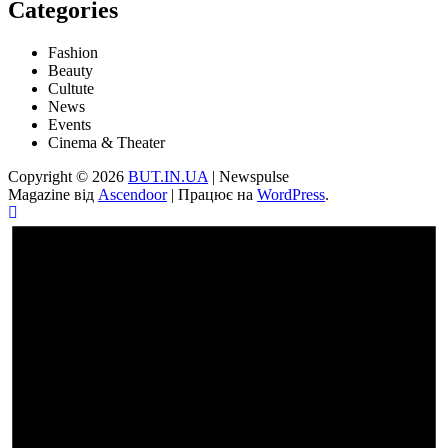
Categories
Fashion
Beauty
Cultute
News
Events
Cinema & Theater
Copyright © 2026
BUT.IN.UA
| Newspulse
Magazine від
Ascendoor
| Працює на
WordPress
.