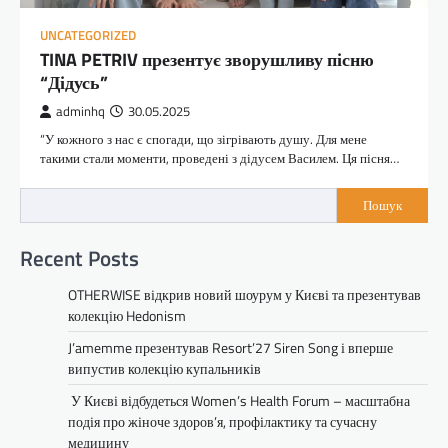
UNCATEGORIZED
TINA PETRIV презентує зворушливу пісню
“Дідусь”
adminhq
30.05.2025
“У кожного з нас є спогади, що зігрівають душу. Для мене
такими стали моменти, проведені з дідусем Василем. Ця пісня…
Пошук
Recent Posts
OTHERWISE відкрив новий шоурум у Києві та презентував
колекцію Hedonism
J’amemme презентував Resort’27 Siren Song і вперше
випустив колекцію купальників
У Києві відбудеться Women’s Health Forum – масштабна
подія про жіноче здоров’я, профілактику та сучасну
медицину