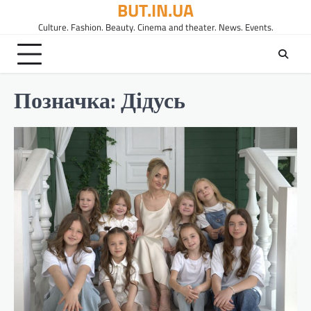
BUT.IN.UA
Перейти
до
Culture. Fashion. Beauty. Cinema and theater. News. Events.
вмісту
Позначка:
Дідусь