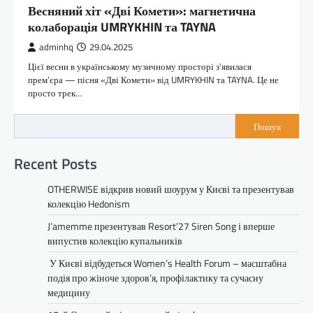
Весняний хіт «Дві Комети»: магнетична
колаборація UMRYKHIN та TAYNA
adminhq
29.04.2025
Цієї весни в українському музичному просторі з’явилася
прем’єра — пісня «Дві Комети» від UMRYKHIN та TAYNA. Це не
просто трек…
Пошук
Recent Posts
OTHERWISE відкрив новий шоурум у Києві та презентував
колекцію Hedonism
J’amemme презентував Resort’27 Siren Song і вперше
випустив колекцію купальників
У Києві відбудеться Women’s Health Forum – масштабна
подія про жіноче здоров’я, профілактику та сучасну
медицину