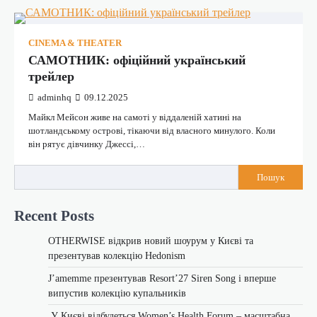
CINEMA & THEATER
САМОТНИК: офіційний український
трейлер
adminhq
09.12.2025
Майкл Мейсон живе на самоті у віддаленій хатині на
шотландському острові, тікаючи від власного минулого. Коли
він рятує дівчинку Джессі,…
Пошук
Recent Posts
OTHERWISE відкрив новий шоурум у Києві та
презентував колекцію Hedonism
J’amemme презентував Resort’27 Siren Song і вперше
випустив колекцію купальників
У Києві відбудеться Women’s Health Forum – масштабна