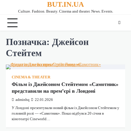
BUT.IN.UA
Перейти
до
Culture. Fashion. Beauty. Cinema and theater. News. Events.
вмісту
Позначка:
Джейсон
Стейтем
CINEMA & THEATER
Фільм із Джейсоном Стейтемом «Самотник»
представили на прем’єрі в Лондоні
adminhq
22.01.2026
У Лондоні презентували новий фільм із Джейсоном Стейтемом у
головній ролі — «Самотник». Показ відбувся 20 січня в
кінотеатрі Cineworld…