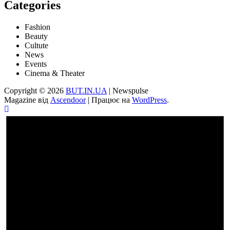
Categories
Fashion
Beauty
Cultute
News
Events
Cinema & Theater
Copyright © 2026
BUT.IN.UA
| Newspulse
Magazine від
Ascendoor
| Працює на
WordPress
.