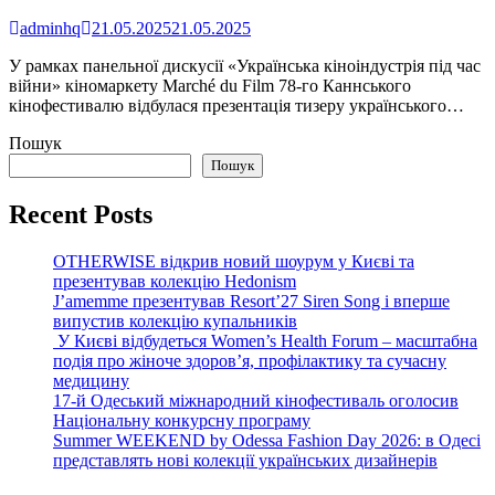
adminhq
21.05.2025
21.05.2025
У рамках панельної дискусії «Українська кіноіндустрія під час
війни» кіномаркету Marché du Film 78-го Каннського
кінофестивалю відбулася презентація тизеру українського…
Пошук
Пошук
Recent Posts
OTHERWISE відкрив новий шоурум у Києві та
презентував колекцію Hedonism
J’amemme презентував Resort’27 Siren Song і вперше
випустив колекцію купальників
У Києві відбудеться Women’s Health Forum – масштабна
подія про жіноче здоров’я, профілактику та сучасну
медицину
17-й Одеський міжнародний кінофестиваль оголосив
Національну конкурсну програму
Summer WEEKEND by Odessa Fashion Day 2026: в Одесі
представлять нові колекції українських дизайнерів