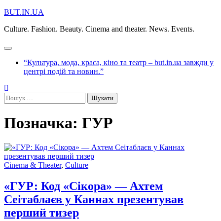
Перейти
BUT.IN.UA
до
Culture. Fashion. Beauty. Cinema and theater. News. Events.
вмісту
“Культура, мода, краса, кіно та театр – but.in.ua завжди у
центрі подій та новин.”
Пошук:
Позначка:
ГУР
Cinema & Theater
,
Culture
«ГУР: Код «Сікора» — Ахтем
Сеітаблаєв у Каннах презентував
перший тизер