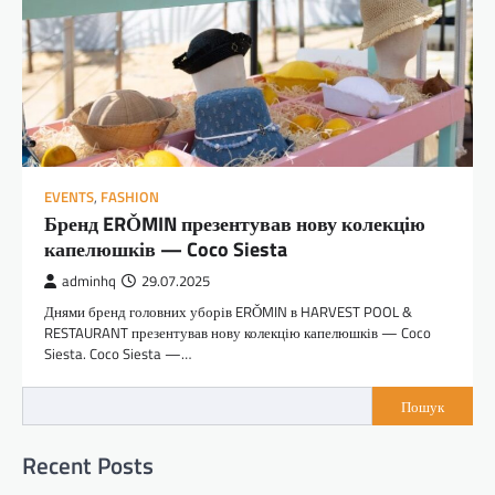
EVENTS
,
FASHION
Бренд ERǑMIN презентував нову колекцію
капелюшків — Coco Siesta
adminhq
29.07.2025
Днями бренд головних уборів ERǑMIN в HARVEST POOL &
RESTAURANT презентував нову колекцію капелюшків — Coco
Siesta. Coco Siesta —…
Пошук
Recent Posts