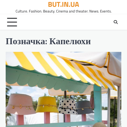
BUT.IN.UA
Перейти
до
Culture. Fashion. Beauty. Cinema and theater. News. Events.
вмісту
Позначка:
Капелюхи