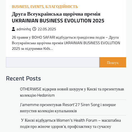
BUSINESS
,
EVENTS
,
БЛАГОДІЙНІСТЬ
Друга Всеукраїнська щорічна премія
UKRAINIAN BUSINESS EVOLUTION 2025
adminhq
22.05.2025
26 травня у BOHO SAFARI відбудеться грандіозна подія – Друга
Всеукраїнська щорічна премія UKRAINIAN BUSINESS EVOLUTION
2025 за підтримки Kids…
Пошук
Recent Posts
OTHERWISE відкрив новий шоурум у Києві та презентував
колекцію Hedonism
J’amemme презентував Resort’27 Siren Song і вперше
випустив колекцію купальників
У Києві відбудеться Women’s Health Forum – масштабна
подія про жіноче здоров’я, профілактику та сучасну