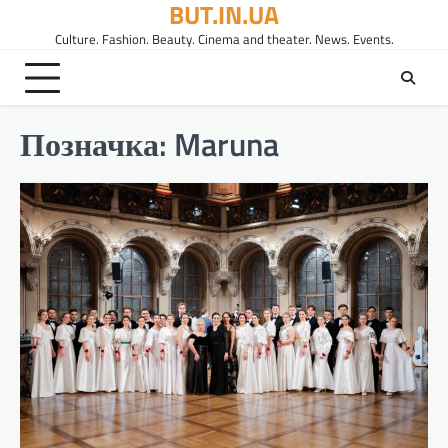
BUT.IN.UA
Перейти
до
Culture. Fashion. Beauty. Cinema and theater. News. Events.
вмісту
Позначка:
Maruna