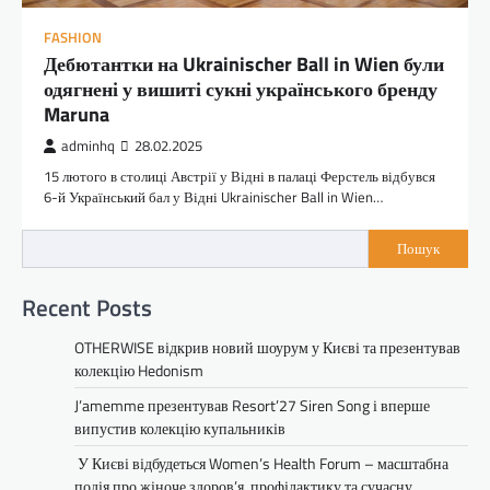
FASHION
Дебютантки на Ukrainischer Ball in Wien були
одягнені у вишиті сукні українського бренду
Maruna
adminhq
28.02.2025
15 лютого в столиці Австрії у Відні в палаці Ферстель відбувся
6-й Український бал у Відні Ukrainischer Ball in Wien…
Пошук
Recent Posts
OTHERWISE відкрив новий шоурум у Києві та презентував
колекцію Hedonism
J’amemme презентував Resort’27 Siren Song і вперше
випустив колекцію купальників
У Києві відбудеться Women’s Health Forum – масштабна
подія про жіноче здоров’я, профілактику та сучасну