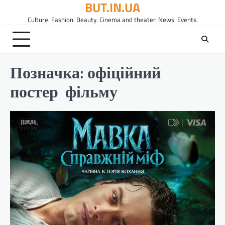
BUT.IN.UA
Перейти
до
Culture. Fashion. Beauty. Cinema and theater. News. Events.
вмісту
Позначка:
офіційний
постер фільму