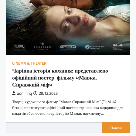
CINEMA & THEATER
Чарівна історія кохання: представлено
офіційний постер фільму «Мавка.
Справжній міф»
adminhq
29.12.2025
Творці художнього фільму “Мавка.Справжній Міф” (FILM.UA
Group) презентують офіційний постер стрічки, яка відкриває для
глядачів абсолютно нову історію Мавки, натхненну…
Пошук