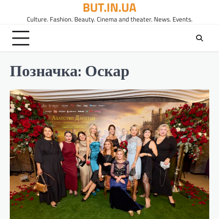
BUT.IN.UA
Перейти
до
Culture. Fashion. Beauty. Cinema and theater. News. Events.
вмісту
Позначка:
Оскар