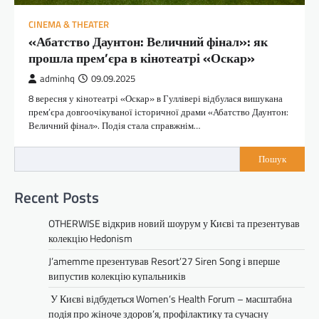
CINEMA & THEATER
«Абатство Даунтон: Величний фінал»: як
прошла прем’єра в кінотеатрі «Оскар»
adminhq
09.09.2025
8 вересня у кінотеатрі «Оскар» в Гуллівері відбулася вишукана
прем’єра довгоочікуваної історичної драми «Абатство Даунтон:
Величний фінал». Подія стала справжнім…
Пошук
Recent Posts
OTHERWISE відкрив новий шоурум у Києві та презентував
колекцію Hedonism
J’amemme презентував Resort’27 Siren Song і вперше
випустив колекцію купальників
У Києві відбудеться Women’s Health Forum – масштабна
подія про жіноче здоров’я, профілактику та сучасну