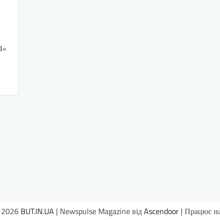
І»
© 2026
BUT.IN.UA
| Newspulse Magazine від
Ascendoor
| Працює н