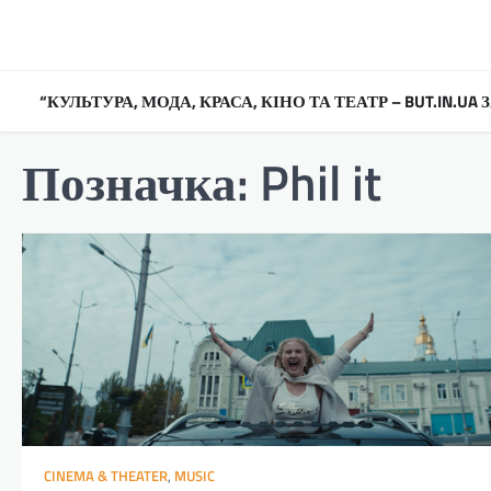
Перейти
до
вмісту
“КУЛЬТУРА, МОДА, КРАСА, КІНО ТА ТЕАТР – BUT.IN.U
Позначка:
Phil it
CINEMA & THEATER
,
MUSIC