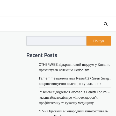
Пошук
Recent Posts
OTHERWISE відкрив новий шоурум у Києві та
презентував колекцію Hedonism
J’amemme презентував Resort’27 Siren Song і
вперше випустив колекцію купальників
У Києві відбудеться Women’s Health Forum –
масштабна подія про жіноче здоров’я,
профілактику та сучасну медицину
17-й Одеський міжнародний кінофестиваль