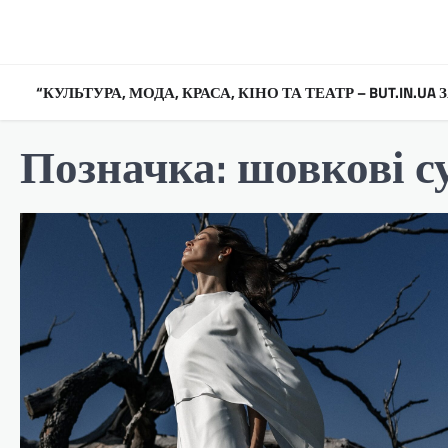
Перейти
до
вмісту
“КУЛЬТУРА, МОДА, КРАСА, КІНО ТА ТЕАТР – BUT.IN.U
Позначка:
шовкові с