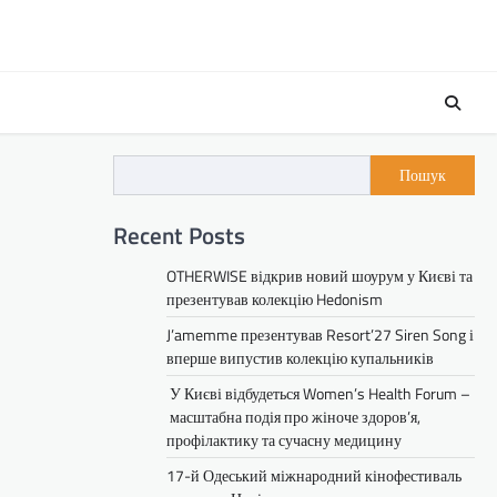
Пошук
Recent Posts
OTHERWISE відкрив новий шоурум у Києві та
презентував колекцію Hedonism
J’amemme презентував Resort’27 Siren Song і
вперше випустив колекцію купальників
У Києві відбудеться Women’s Health Forum –
масштабна подія про жіноче здоров’я,
профілактику та сучасну медицину
17-й Одеський міжнародний кінофестиваль