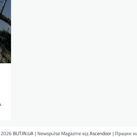
и.
© 2026
BUT.IN.UA
| Newspulse Magazine від
Ascendoor
| Працює н