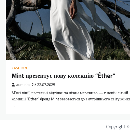
FASHION
Mint презентує нову колекцію “Éther”
adminhq
22.07.2025
М’які лінії, пастельні відтінки та ніжне мереживо — у новій літній
колекції “Éther” бренд Mint звертається до внутрішнього світу жінк
…
Copyright 