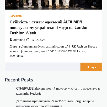
FASHION
Стійкість і стиль: одеський ÁLTA MEN
показує силу української моди на London
Fashion Week
adminhq
24.02.2026
Днями в Лондоні відбувся сьомий сезон UA in UK Fashion Show у
межах офіційної програми London Fashion Week. Серед
ключових…
Пошук
Recent Posts
OTHERWISE відкрив новий шоурум у Києві та презентував
колекцію Hedonism
J’amemme презентував Resort’27 Siren Song і вперше
випустив колекцію купальників