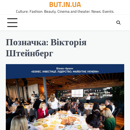
BUT.IN.UA
Перейти
до
Culture. Fashion. Beauty. Cinema and theater. News. Events.
вмісту
Позначка:
Вікторія
Штейнберг