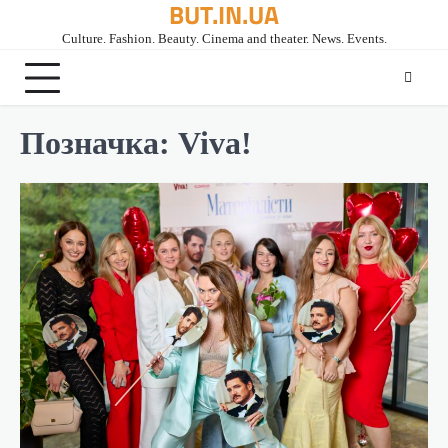
BUT.IN.UA
Перейти
до
Culture. Fashion. Beauty. Cinema and theater. News. Events.
вмісту
Позначка:
Viva!