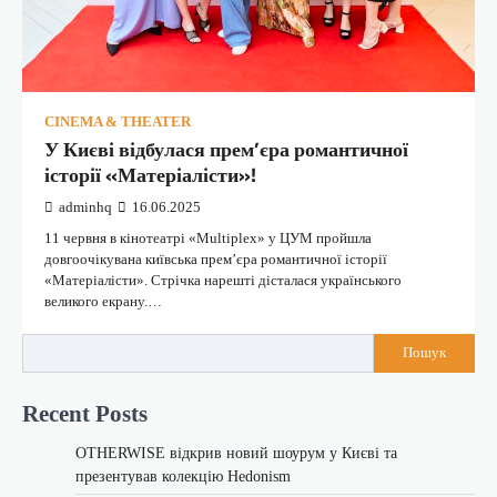
CINEMA & THEATER
У Києві відбулася прем’єра романтичної
історії «Матеріалісти»!
adminhq
16.06.2025
11 червня в кінотеатрі «Multiplex» у ЦУМ пройшла
довгоочікувана київська премʼєра романтичної історії
«Матеріалісти». Стрічка нарешті дісталася українського
великого екрану.…
Пошук
Recent Posts
OTHERWISE відкрив новий шоурум у Києві та
презентував колекцію Hedonism