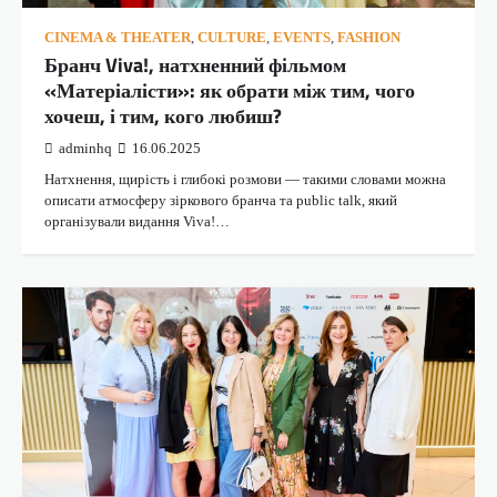
CINEMA & THEATER
,
CULTURE
,
EVENTS
,
FASHION
Бранч Viva!, натхненний фільмом
«Матеріалісти»: як обрати між тим, чого
хочеш, і тим, кого любиш?
adminhq
16.06.2025
Натхнення, щирість і глибокі розмови — такими словами можна
описати атмосферу зіркового бранча та public talk, який
організували видання Viva!…