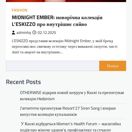
FASHION
MIDNIGHT EMBER: новорічна колекція
L’ESKIZZO про внутрішнє сяйво
adminhq
02.12.2025
L’ESKIZZO представив колекцію Midnight Ember, у якій бренд
переосмислює святкову естетику через виважені силуети, чисті
лінії та акцент на внутрішню…
Пошук
Recent Posts
OTHERWISE відкрив новий шоурум у Києві та презентував
колекцію Hedonism
J’amemme презентував Resort’27 Siren Song і вперше
випустив колекцію купальників
У Києві відбудеться Women’s Health Forum – масштабна
подія про жіноче здоров’я, профілактику та сучасну