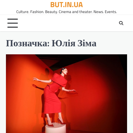
BUT.IN.UA
Перейти
до
Culture. Fashion. Beauty. Cinema and theater. News. Events.
вмісту
Позначка:
Юлія Зіма