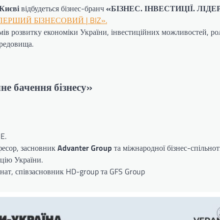
 Києві
відбудеться бізнес-бранч
«БІЗНЕС. ІНВЕСТИЦІЇ. ЛІДЕ
ПЕРШИЙ БІЗНЕСОВИЙ | BIZ»
.
ів розвитку економіки України, інвестиційних можливостей, рол
ередовища.
не бачення бізнесу»
E.
фесор, засновник
Advanter Group
та міжнародної бізнес-спільно
ацію України.
нат, співзасновник HD-group та GFS Group