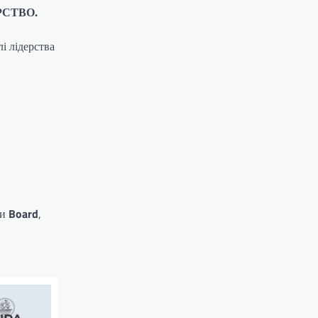
РСТВО.
і лідерства
ти
Board
,