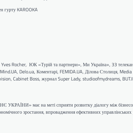
мен гурту KAROOKA
 Yves Rocher, ЮК «Турій та партнери», Ми Україна+, 33 телекан
ind.UA, Delo.ua, Коментарі, FEMIDA.UA, Ділова Столиця, Medi
vision, Cabinet Boss, журнал Super Lady, studioofmydreams, BUT.I
УКРАЇНИ» має на меті сприяти розвитку діалогу між бізнесо
ономічного зростання, впровадження ефективних управлінських 