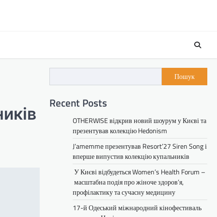
Пошук
Recent Posts
иків
OTHERWISE відкрив новий шоурум у Києві та
презентував колекцію Hedonism
J’amemme презентував Resort’27 Siren Song і
вперше випустив колекцію купальників
У Києві відбудеться Women’s Health Forum –
масштабна подія про жіноче здоров’я,
профілактику та сучасну медицину
17-й Одеський міжнародний кінофестиваль