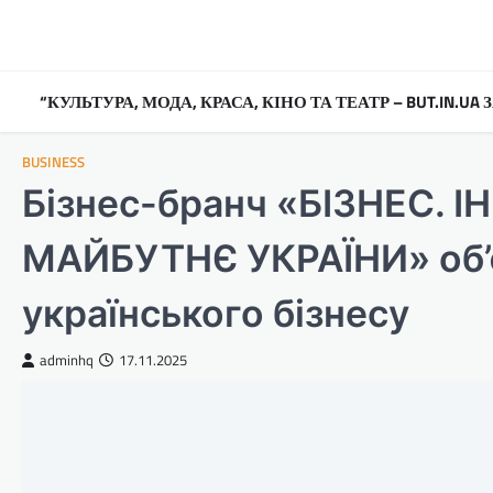
Перейти
до
вмісту
“КУЛЬТУРА, МОДА, КРАСА, КІНО ТА ТЕАТР – BUT.IN.U
BUSINESS
Бізнес-бранч «БІЗНЕС. І
МАЙБУТНЄ УКРАЇНИ» об’є
українського бізнесу
adminhq
17.11.2025