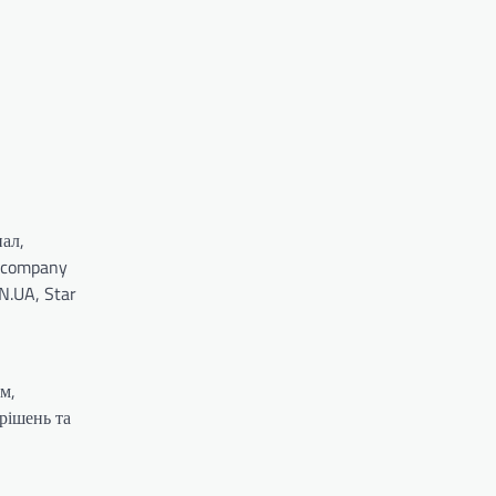
ал,
a company
N.UA, Star
м,
рішень та