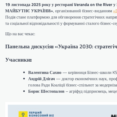
19 листопада 2025 року у ресторані Veranda on the River у
МАЙБУТНЄ УКРАЇНИ»
, організований бізнес-виданням
«
Подія стане платформою для обговорення стратегічних напрям
та соціальної відповідальності у формуванні сталого бізнес-с
Що на вас чекає:
Панельна дискусія:
«Україна 2030: стратегіч
Учасники:
Валентина Сахно
— керівниця Бізнес-школи KS
Андрій Длігач
— доктор економічних наук, про
голова Ради Коаліції бізнес-спільнот за модерніз
Борис Шестопалов
– агріфуд підприємець, меце