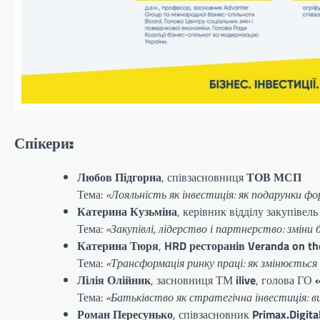
Спікери:
Любов Підгорна
, співзасновниця
ТОВ МСП
Тема:
«Лояльність як інвестиція: як подарунки 
Катерина Кузьміна
, керівник відділу закупівел
Тема:
«Закупівлі, лідерство і партнерство: зміни 
Катерина Тюря
,
HRD ресторанів Veranda on th
Тема:
«Трансформація ринку праці: як змінюється
Лілія Олійник
, засновниця ТМ
ilive
, голова ГО
Тема:
«Батьківство як стратегічна інвестиція: ви
Роман Пересунько
, співзасновник
Primax.Digita