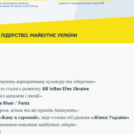
формують корпоративну культуру та лідерство»
ь та сталого розвитку
AB InBev Efes Ukraine
без штампів і ілюзій»
e River
/
Fenix
 роль жінок та які тренди домінують»
«Живу в гармонії»
, віце-голова об’єднання
«Жінки України»
ховання покоління майбутніх лідерів»
l