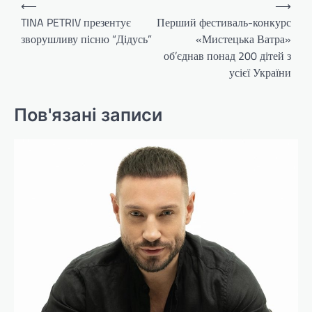
⟵
⟶
записів
TINA PETRIV презентує
Перший фестиваль-конкурс
зворушливу пісню “Дідусь”
«Мистецька Ватра»
об’єднав понад 200 дітей з
усієї України
Пов'язані записи