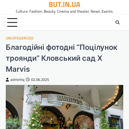
BUT.IN.UA
Перейти
до
Culture. Fashion. Beauty. Cinema and theater. News. Events.
вмісту
UNCATEGORIZED
Благодійні фотодні “Поцілунок
троянди” Кловський сад Х
Marvis
adminhq
02.06.2025