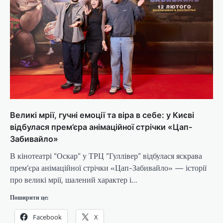
Великі мрії, гучні емоції та віра в себе: у Києві
відбулася прем’єра анімаційної стрічки «Цап-
Забивайло»
В кінотеатрі “Оскар” у ТРЦ “Гуллівер” відбулася яскрава
прем’єра анімаційної стрічки «Цап-Забивайло» — історії
про великі мрії, шалений характер і…
Поширити це:
Facebook
X