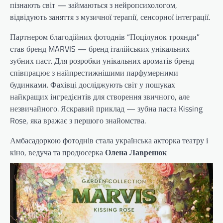
пізнають світ — займаються з нейропсихологом,
відвідують заняття з музичної терапії, сенсорної інтеграції.
Партнером благодійних фотоднів “Поцілунок троянди”
став бренд MARVIS — бренд італійських унікальних
зубних паст. Для розробки унікальних ароматів бренд
співпрацює з найпрестижнішими парфумерними
будинками. Фахівці досліджують світ у пошуках
найкращих інгредієнтів для створення звичного, але
незвичайного. Яскравий приклад — зубна паста Kissing
Rose, яка вражає з першого знайомства.
Амбасадоркою фотоднів стала українська акторка театру і
кіно, ведуча та продюсерка
Олена Лавренюк