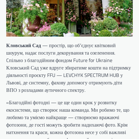
Кловський Сад
— простір, що обʼєднує квітковий
шоурум, надає послуги декорування та озеленення.
Cпільно з благодійним фондом Future for Ukraine
Кловський Сад уже вдруге збиратиме кошти на підтримку
діяльності проєкту FFU — LEVCHYK SPECTRUM HUB у
Львові, де системну, фахову допомогу отримують діти
ВПО з розладами аутичного спектру.
«Благодійні фотодні — це ще один крок у розвитку
екосистеми, що створює наша команда. Ми робимо те, що
любимо та уміємо найкраще — створюємо вражаючі
фотозони, де гості можуть зробити надихаючі фото. Крім
натхнення та краси, кожна фотозона несе у собі важливі