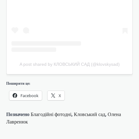
A post shared by КЛОВСЬКИЙ САД (@klovskysad)
Поширити це:
Facebook
X
Позначено
Благодійні фотодні
,
Кловський сад
,
Олена
Лавренюк
Навігація