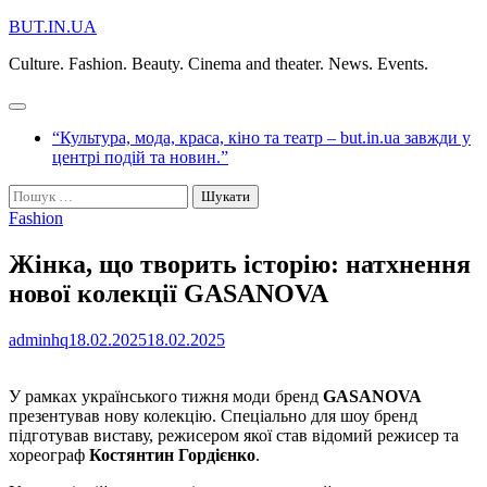
Перейти
BUT.IN.UA
до
Culture. Fashion. Beauty. Cinema and theater. News. Events.
вмісту
“Культура, мода, краса, кіно та театр – but.in.ua завжди у
центрі подій та новин.”
Пошук:
Fashion
Жінка, що творить історію: натхнення
нової колекції GASANOVA
adminhq
18.02.2025
18.02.2025
У рамках українського тижня моди бренд
GASANOVA
презентував нову колекцію. Спеціально для шоу бренд
підготував виставу, режисером якої став відомий режисер та
хореограф
Костянтин Гордієнко
.