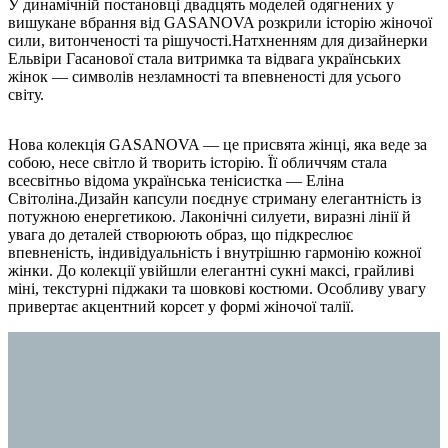
У динамічній постановці двадцять моделей одягнених у
вишукане вбрання від GASANOVA розкрили історію жіночої
сили, витонченості та рішучості.Натхненням для дизайнерки
Ельвіри Гасанової стала витримка та відвага українських
жінок — символів незламності та впевненості для усього
світу.
Нова колекція GASANOVA — це присвята жінці, яка веде за
собою, несе світло й творить історію. Її обличчям стала
всесвітньо відома українська тенісистка — Еліна
Світоліна.Дизайн капсули поєднує стриману елегантність із
потужною енергетикою. Лаконічні силуети, виразні лінії й
увага до деталей створюють образ, що підкреслює
впевненість, індивідуальність і внутрішню гармонію кожної
жінки. До колекції увійшли елегантні сукні максі, грайливі
міні, текстурні піджаки та шовкові костюми. Особливу увагу
привертає акцентний корсет у формі жіночої талії.