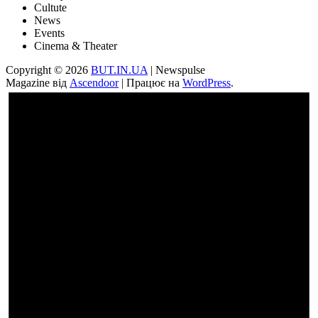
Cultute
News
Events
Cinema & Theater
Copyright © 2026
BUT.IN.UA
| Newspulse
Magazine від
Ascendoor
| Працює на
WordPress
.