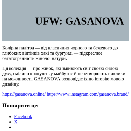
UFW: GASANOVA
Колірна палітра — від класичних чорного та бежевого до
глибоких відтінків хакі та бургунді — підкреслює
багатогранність жіночої натури.
Ця колекція — про жінок, які змінюють світ своєю силою
духу, сміливо крокують у майбутнє й перетворюють виклики
на можливості. GASANOVA розповідає їхню історію мовою
дизайну.
https://gasanova.online/
https://www.instagram.com/gasanova.brand/
Поширити це:
Facebook
X