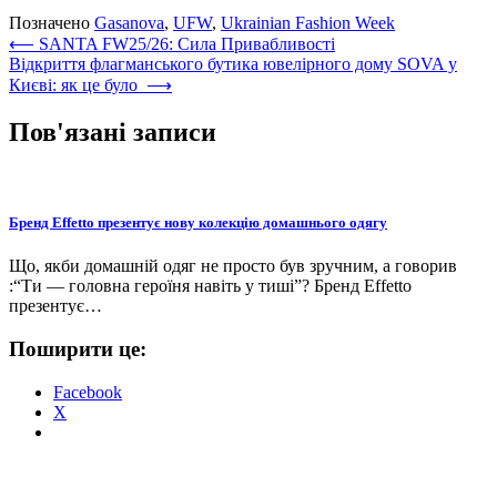
Позначено
Gasanova
,
UFW
,
Ukrainian Fashion Week
Навігація
⟵
SANTA FW25/26: Сила Привабливості
Відкриття флагманського бутика ювелірного дому SOVA у
записів
Києві: як це було
⟶
Пов'язані записи
Бренд Effetto презентує нову колекцію домашнього одягу
Що, якби домашній одяг не просто був зручним, а говорив
:“Ти — головна героїня навіть у тиші”? Бренд Effetto
презентує…
Поширити це:
Facebook
X