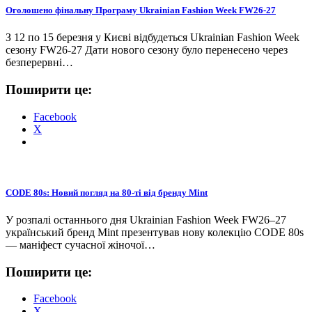
Оголошено фінальну Програму Ukrainian Fashion Week FW26-27
З 12 по 15 березня у Києві відбудеться Ukrainian Fashion Week
сезону FW26-27 Дати нового сезону було перенесено через
безперервні…
Поширити це:
Facebook
X
CODE 80s: Новий погляд на 80-ті від бренду Mint
У розпалі останнього дня Ukrainian Fashion Week FW26–27
український бренд Mint презентував нову колекцію CODE 80s
— маніфест сучасної жіночої…
Поширити це:
Facebook
X