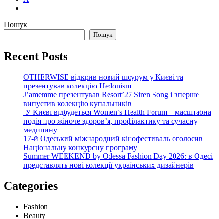
Пошук
Пошук
Recent Posts
OTHERWISE відкрив новий шоурум у Києві та
презентував колекцію Hedonism
J’amemme презентував Resort’27 Siren Song і вперше
випустив колекцію купальників
У Києві відбудеться Women’s Health Forum – масштабна
подія про жіноче здоров’я, профілактику та сучасну
медицину
17-й Одеський міжнародний кінофестиваль оголосив
Національну конкурсну програму
Summer WEEKEND by Odessa Fashion Day 2026: в Одесі
представлять нові колекції українських дизайнерів
Categories
Fashion
Beauty