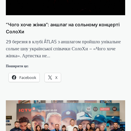
“Чого хоче жінка”: аншлаг на сольному концерті
СолоХи
29 березня в клубі ÁTLAS з аншлагом пройшло унікальне
сольне шоу української співачки СолоХи – «Чого хоче
жінка». Артистка не…
Поширити це:
Facebook
X