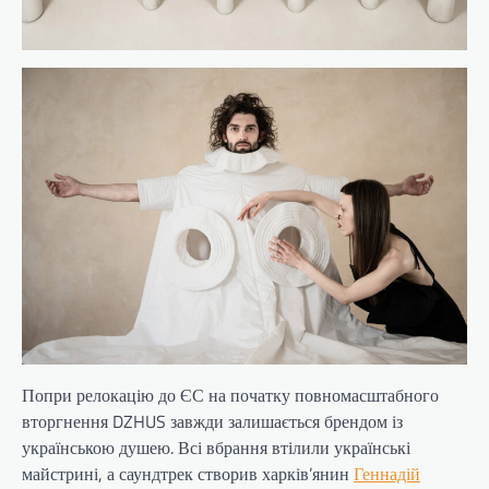
Попри релокацію до ЄС на початку повномасштабного
вторгнення DZHUS завжди залишається брендом із
українською душею. Всі вбрання втілили українські
майстрині, а саундтрек створив харків’янин
Геннадій