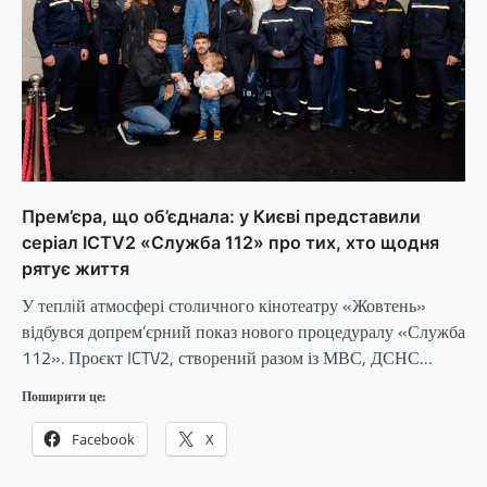
Прем’єра, що об’єднала: у Києві представили
серіал ICTV2 «Служба 112» про тих, хто щодня
рятує життя
У теплiй атмосфері столичного кінотеатру «Жовтень»
відбувся допрем’єрний показ нового процедуралу «Служба
112». Проєкт ICTV2, створений разом із МВС, ДСНС…
Поширити це:
Facebook
X