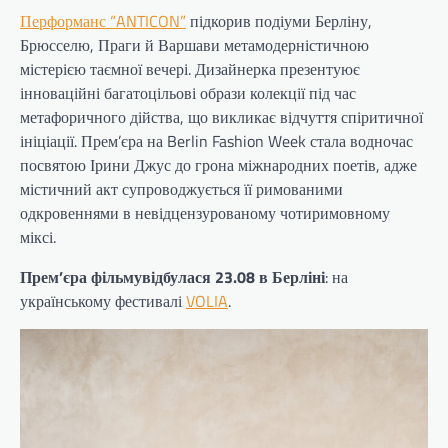
Перформанс “ANTICON”
підкорив подіуми Берліну,
Брюсселю, Праги й Варшави метамодерністичною
містерією таємної вечері. Дизайнерка презентуює
інноваційні багатоцільові образи колекції під час
метафоричного дійства, що викликає відчуття спіритичної
ініціації. Прем’єра на Berlin Fashion Week стала водночас
посвятою Ірини Джус до грона міжнародних поетів, адже
містичний акт супроводжується її римованими
одкровеннями в невідцензурованому чотиримовному
міксі.
Прем’єра фільму
відбулася 23.08 в Берліні
: на
українському фестивалі
VOLIA
.