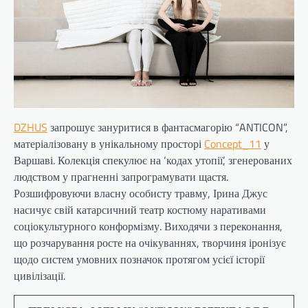
DZHUS
запрошує зануритися в фантасмагорію “ANTICON”,
матеріалізовану в унікальному просторі
Concept_11
у
Варшаві. Колекція спекулює на ‘кодах утопії’, згенерованих
людством у прагненні запрограмувати щастя.
Розшифровуючи власну особисту травму, Ірина Джус
насичує свій катарсичний театр костюму наративами
соціокультурного конформізму. Виходячи з переконання,
що розчарування росте на очікуваннях, творчиня іронізує
щодо систем умовних позначок протягом усієї історії
цивілізації.