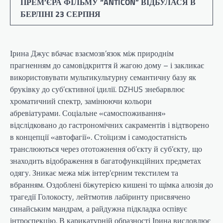
ПРЕМ’ЄРА ФІЛЬМУ “ANTICON” ВІДБУЛАСЯ В
БЕРЛІНІ 23 СЕРПНЯ
Ірина Джус вбачає взаємозв’язок між природнім
прагненням до самовідкриття й жагою дому – і закликає
використовувати мультикультурну семантичну базу як
бруківку до суб’єктивної ідилії. DZHUS знебарвлює
хроматичний спектр, замінюючи кольори
абревіатурами. Соціальне «самоспоживання»
відслідковано до гастрономічних сакраментів і відтворено
в концепції «автофагії». Стоїцизм і самодостатність
транслюються через ототожнення об’єкту й суб’єкту, що
знаходить відображення в багатофункційних предметах
одягу. Зникає межа між інтер’єрним текстилем та
вбранням. Оздоблені біжутерією кишені то щімка алюзія до
трагедії Голокосту, лейтмотив лабіринту присвячено
синайським мандрам, а райдужна підкладка оспівує
інтроспекцію. В карикатурній образності Ірина висловлює