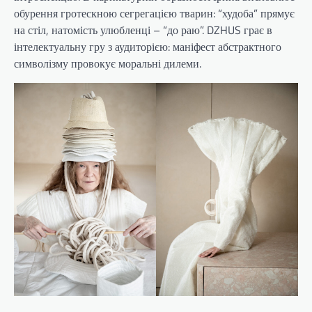
обурення гротескною сегрегацією тварин: “худоба” прямує
на стіл, натомість улюбленці – “до раю”. DZHUS грає в
інтелектуальну гру з аудиторією: маніфест абстрактного
символізму провокує моральні дилеми.