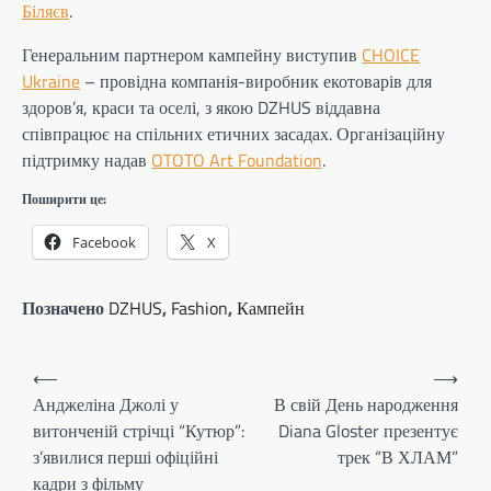
Біляєв
.
Генеральним партнером кампейну виступив
CHOICE
Ukraine
– провідна компанія-виробник екотоварів для
здоров’я, краси та оселі, з якою DZHUS віддавна
співпрацює на спільних етичних засадах. Організаційну
підтримку надав
OTOTO Art Foundation
.
Поширити це:
Facebook
X
Позначено
DZHUS
,
Fashion
,
Кампейн
Навігація
⟵
⟶
записів
Анджеліна Джолі у
В свій День народження
витонченій стрічці “Кутюр”:
Diana Gloster презентує
з’явилися перші офіційні
трек “В ХЛАМ”
кадри з фільму