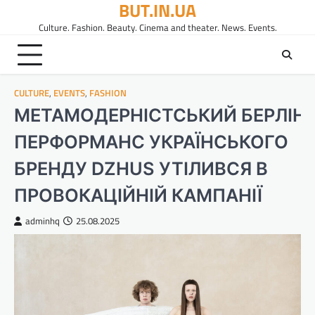
BUT.IN.UA
Перейти
до
Culture. Fashion. Beauty. Cinema and theater. News. Events.
вмісту
CULTURE
,
EVENTS
,
FASHION
МЕТАМОДЕРНІСТСЬКИЙ БЕРЛІН
ПЕРФОРМАНС УКРАЇНСЬКОГО
БРЕНДУ DZHUS УТІЛИВСЯ В
ПРОВОКАЦІЙНІЙ КАМПАНІЇ
adminhq
25.08.2025