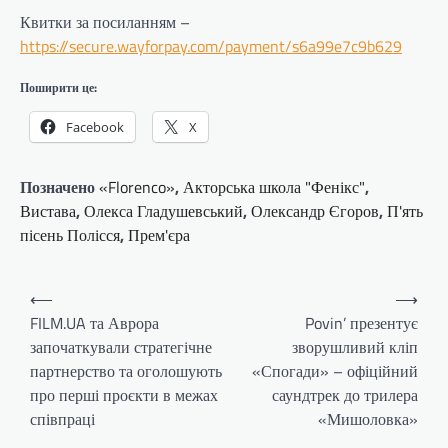
Квитки за посиланням –
https://secure.wayforpay.com/payment/s6a99e7c9b629
Поширити це:
Facebook
X
Позначено
«Florenco»
,
Акторська школа "Фенікс"
,
Вистава
,
Олекса Гладушевський
,
Олександр Єгоров
,
П'ять
пісень Полісся
,
Прем'єра
Навігація
⟵
⟶
записів
FILM.UA та Аврора
Povin’ презентує
започаткували стратегічне
зворушливий кліп
партнерство та оголошують
«Спогади» – офіційний
про перші проєкти в межах
саундтрек до трилера
співпраці
«Мишоловка»