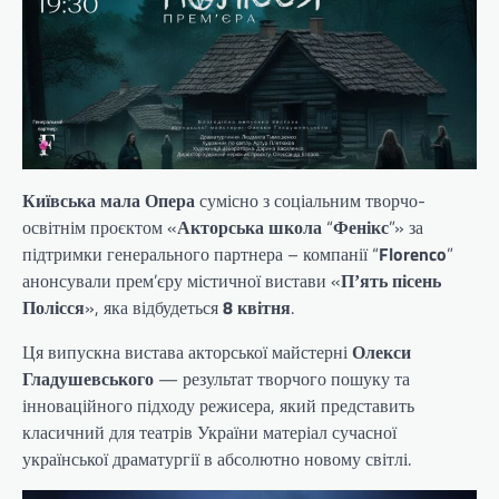
Київська мала Опера
сумісно з соціальним творчо-
освітнім проєктом «
Акторська
школа
“
Фенікс
”» за
підтримки генерального партнера – компанії “
Florenco
”
анонсували прем’єру містичної вистави «
Пʼять пісень
Полісся
», яка відбудеться
8 квітня
.
Ця випускна вистава акторської майстерні
Олекси
Гладушевського
— результат творчого пошуку та
інноваційного підходу режисера, який представить
класичний для театрів України матеріал сучасної
української драматургії в абсолютно новому світлі.