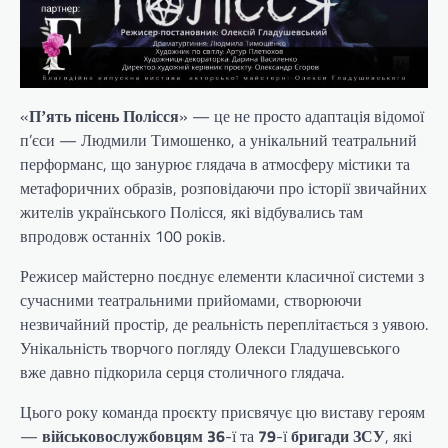
«
Пʼять пісень Полісся
» — це не просто адаптація відомої
п’єси — Людмили Тимошенко, а унікальний театральний
перформанс, що занурює глядача в атмосферу містики та
метафоричних образів, розповідаючи про історії звичайних
жителів українського Полісся, які відбувались там
впродовж останніх 100 років.
Режисер майстерно поєднує елементи класичної системи з
сучасними театральними прийомами, створюючи
незвичайний простір, де реальність переплітається з уявою.
Унікальність творчого погляду Олекси Гладушевського
вже давно підкорила серця столичного глядача.
Цього року команда проєкту присвячує цю виставу героям
—
військовослужбовцям 36
-ї та
79
-ї
бригади ЗСУ
, які