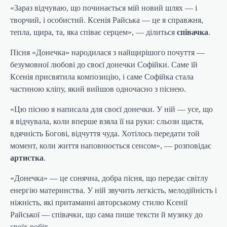
«Зараз відчуваю, що починається мій новий шлях — і
творчий, і особистий. Ксенія Райська — це я справжня,
тепла, щира, та, яка співає серцем», — ділиться
співачка
.
Пісня «Донечка» народилася з найщирішого почуття —
безумовної любові до своєї донечки Софійки. Саме їй
Ксенія присвятила композицію, і саме Софійка стала
частиною кліпу, який вийшов одночасно з піснею.
«Цю пісню я написала для своєї донечки. У ній — усе, що
я відчувала, коли вперше взяла її на руки: сльози щастя,
вдячність Богові, відчуття чуда. Хотілось передати той
момент, коли життя наповнюється сенсом», — розповідає
артистка
.
«Донечка» — це сонячна, добра пісня, що передає світлу
енергію материнства. У ній звучить легкість, мелодійність і
ніжність, які притаманні авторському стилю Ксенії
Райської — співачки, що сама пише тексти й музику до
своїх робіт.