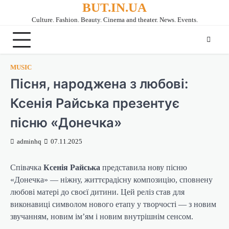
BUT.IN.UA
Перейти
до
Culture. Fashion. Beauty. Cinema and theater. News. Events.
вмісту
MUSIC
Пісня, народжена з любові:
Ксенія Райська презентує
пісню «Донечка»
adminhq
07.11.2025
Співачка
Ксенія Райська
представила нову пісню
«Донечка» — ніжну, життєрадісну композицію, сповнену
любові матері до своєї дитини. Цей реліз став для
виконавиці символом нового етапу у творчості — з новим
звучанням, новим ім’ям і новим внутрішнім сенсом.