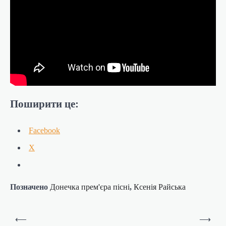
Поширити це:
Facebook
X
Позначено
Донечка прем'єра пісні
,
Ксенія Райська
Навігація
⟵
⟶