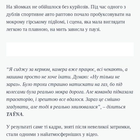
На зйомках не обійшлося без курйозів. Під час одного з
дублів спортивне авто раптово почало пробуксовувати на
мокрому гірському підйомі, і сцена, яка мала виглядати
легкою та плавною, на мить зависла у паузі.
“Я сиджу за кермом, камера вже працює, всі чекають, а
машина просто не хоче їхати. Думаю: «Ну тільки не
зараз». Було трохи страшно натискати на газ, бо під
колесами була реально мокра дорога. Але команда підказала
траєкторію, і зрештою все вдалося. Зараз це смішно
згадувати, але тоді я реально хвилювалася”, – ділиться
TAỸNA
.
У результаті саме ті кадри, зняті після невеликої затримки,
стали одними з найатмосферніших у відео.