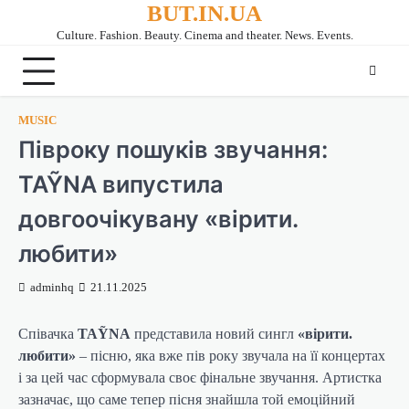
BUT.IN.UA
Перейти
до
Culture. Fashion. Beauty. Cinema and theater. News. Events.
вмісту
MUSIC
Півроку пошуків звучання:
TAỸNA випустила
довгоочікувану «вірити.
любити»
adminhq
21.11.2025
Співачка
TAỸNA
представила новий сингл
«вірити.
любити»
– пісню, яка вже пів року звучала на її концертах
і за цей час сформувала своє фінальне звучання. Артистка
зазначає, що саме тепер пісня знайшла той емоційний