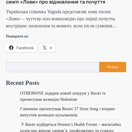
сингл «Лови» про відновлення та почуття
Українська співачка Yagoda представляє нову пісню
«Лови» – чуттєву поп-композицію про перші почуття,
внутрішнє оновлення та момент, коли після сумнівів…
Поширити це:
Facebook
X
Пошук
Recent Posts
OTHERWISE відкрив новий шоурум у Києві та
презентував колекцію Hedonism
J’amemme презентував Resort’27 Siren Song і вперше
випустив колекцію купальників
У Києві відбудеться Women’s Health Forum – масштабна
подія про жіноче здоров’я, профілактику та сучасну