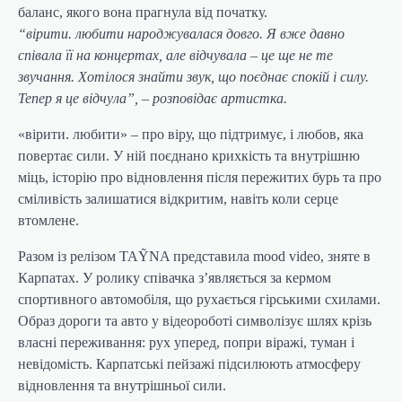
баланс, якого вона прагнула від початку.
“вірити. любити народжувалася довго. Я вже давно
співала її на концертах, але відчувала – це ще не те
звучання. Хотілося знайти звук, що поєднає спокій і силу.
Тепер я це відчула”, – розповідає артистка.
«вірити. любити» – про віру, що підтримує, і любов, яка
повертає сили. У ній поєднано крихкість та внутрішню
міць, історію про відновлення після пережитих бурь та про
сміливість залишатися відкритим, навіть коли серце
втомлене.
Разом із релізом TAỸNA представила mood video, зняте в
Карпатах. У ролику співачка з’являється за кермом
спортивного автомобіля, що рухається гірськими схилами.
Образ дороги та авто у відеороботі символізує шлях крізь
власні переживання: рух уперед, попри віражі, туман і
невідомість. Карпатські пейзажі підсилюють атмосферу
відновлення та внутрішньої сили.