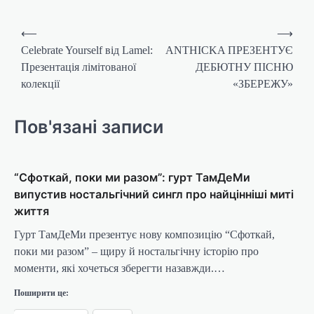
Навігація
⟵
⟶
записів
Celebrate Yourself від Lamel:
ANTHICKA ПРЕЗЕНТУЄ
Презентація лімітованої
ДЕБЮТНУ ПІСНЮ
колекції
«ЗБЕРЕЖУ»
Пов'язані записи
“Сфоткай, поки ми разом”: гурт ТамДеМи
випустив ностальгічний сингл про найцінніші миті
життя
Гурт ТамДеМи презентує нову композицію “Сфоткай,
поки ми разом” – щиру й ностальгічну історію про
моменти, які хочеться зберегти назавжди.…
Поширити це: