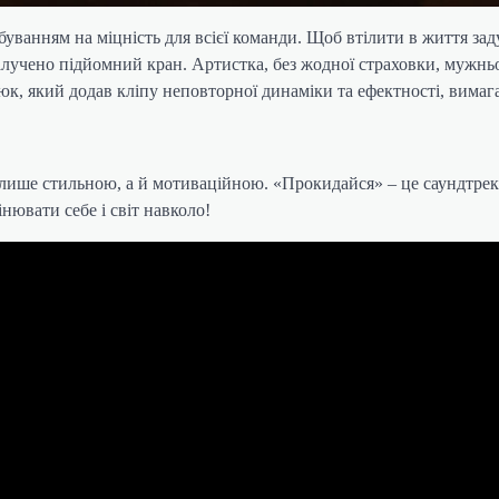
ванням на міцність для всієї команди. Щоб втілити в життя за
алучено підйомний кран. Артистка, без жодної страховки, мужнь
юк, який додав кліпу неповторної динаміки та ефектності, вимага
 лише стильною, а й мотиваційною. «Прокидайся» – це саундтрек
інювати себе і світ навколо!