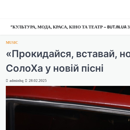
Перейти
до
вмісту
“КУЛЬТУРА, МОДА, КРАСА, КІНО ТА ТЕАТР – BUT.IN.U
MUSIC
«Прокидайся, вставай, н
СолоХа у новій пісні
adminhq
28.02.2025