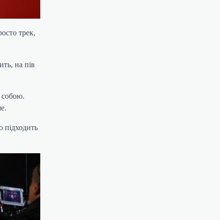
осто трек,
ить, на пів
д собою.
е.
о підходить