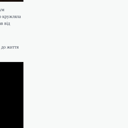
дум
о кружляла
в від
 до життя