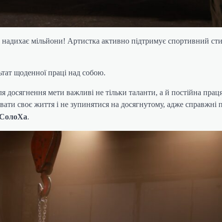
м надихає мільйони! Артистка активно підтримує спортивний сти
ьтат щоденної праці над собою.
ля досягнення мети важливі не тільки таланти, а й постійна прац
вати своє життя і не зупинятися на досягнутому, адже справжні
СолоХа
.