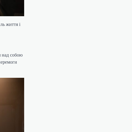
ль життя і
я над собою
 перемоги