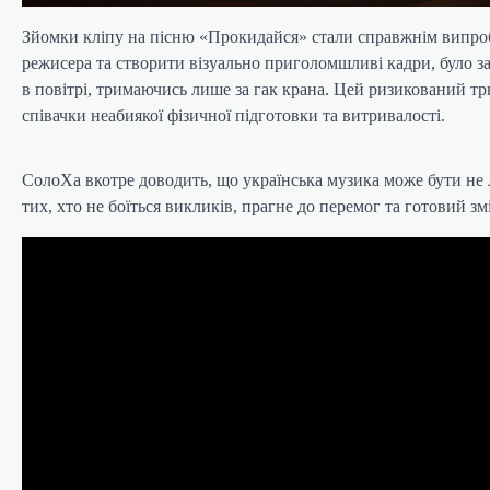
Зйомки кліпу на пісню «Прокидайся» стали справжнім випробу
режисера та створити візуально приголомшливі кадри, було з
в повітрі, тримаючись лише за гак крана. Цей ризикований тр
співачки неабиякої фізичної підготовки та витривалості.
СолоХа вкотре доводить, що українська музика може бути не
тих, хто не боїться викликів, прагне до перемог та готовий зм