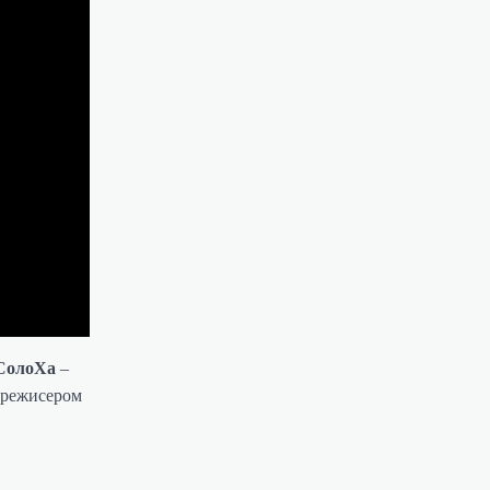
СолоХа
–
м режисером