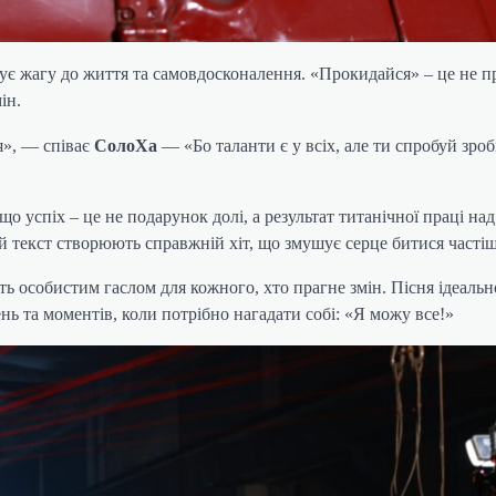
ує жагу до життя та самовдосконалення. «Прокидайся» – це не пр
ін.
СолоХа
ця», — співає
— «Бо таланти є у всіх, але ти спробуй зроб
 що успіх – це не подарунок долі, а результат титанічної праці на
 текст створюють справжній хіт, що змушує серце битися частіш
ть особистим гаслом для кожного, хто прагне змін. Пісня ідеальн
ь та моментів, коли потрібно нагадати собі: «Я можу все!»