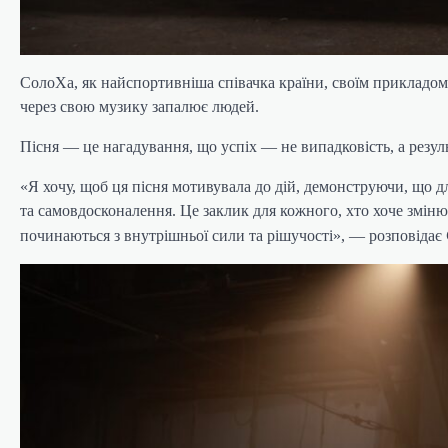
СолоХа, як найспортивніша співачка країни, своїм прикладо
через свою музику запалює людей.
Пісня — це нагадування, що успіх — не випадковість, а резул
«Я хочу, щоб ця пісня мотивувала до дій, демонструючи, що д
та самовдосконалення. Це заклик для кожного, хто хоче зміню
починаються з внутрішньої сили та рішучості», — розповідає