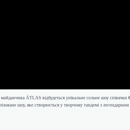
го майданчика ÁTLAS відбудеться унікальне сольне шоу співачки
ралізоване шоу, яке створюється у творчому тандемі з легендарни