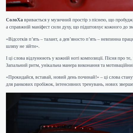
СолоХа
вривається у музичний простір з піснею, що пробудж
а справжній маніфест сили духу, що підштовхує кожного до зм
«Відсотків пʼять – талант, а дев’яносто п’ять – невпинна пра
шляху не зійти».
І ці слова відлунюють у кожній ноті композиції. Пісня про те,
Запальний ритм, унікальна манера виконання та мотиваційний
«Прокидайся, вставай, новий день починай!» – ці слова стану
для ранкових пробіжок, інтенсивних тренувань, нових звершен