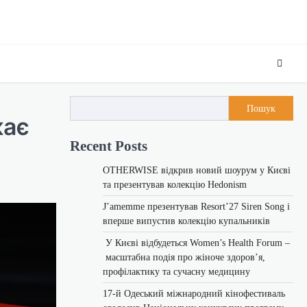
Пошук
кає
Recent Posts
OTHERWISE відкрив новий шоурум у Києві
та презентував колекцію Hedonism
J’amemme презентував Resort’27 Siren Song і
вперше випустив колекцію купальників
У Києві відбудеться Women’s Health Forum –
масштабна подія про жіноче здоров’я,
профілактику та сучасну медицину
17-й Одеський міжнародний кінофестиваль