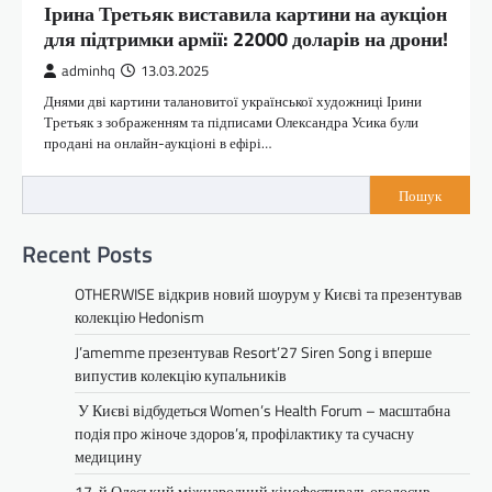
Ірина Третьяк виставила картини на аукціон
для підтримки армії: 22000 доларів на дрони!
adminhq
13.03.2025
Днями дві картини талановитої української художниці Ірини
Третьяк з зображенням та підписами Олександра Усика були
продані на онлайн-аукціоні в ефірі…
Пошук
Recent Posts
OTHERWISE відкрив новий шоурум у Києві та презентував
колекцію Hedonism
J’amemme презентував Resort’27 Siren Song і вперше
випустив колекцію купальників
У Києві відбудеться Women’s Health Forum – масштабна
подія про жіноче здоров’я, профілактику та сучасну
медицину
17-й Одеський міжнародний кінофестиваль оголосив