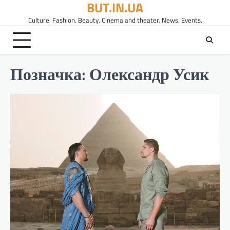
BUT.IN.UA
Перейти
до
Culture. Fashion. Beauty. Cinema and theater. News. Events.
вмісту
Позначка:
Олександр Усик