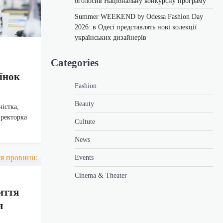
оголосив Національну конкурсну програму
Summer WEEKEND by Odessa Fashion Day
2026: в Одесі представлять нові колекції
українських дизайнерів
Categories
їнок
Fashion
Beauty
ністка,
иректорка
Cultute
News
Events
Cinema & Theater
иття
я