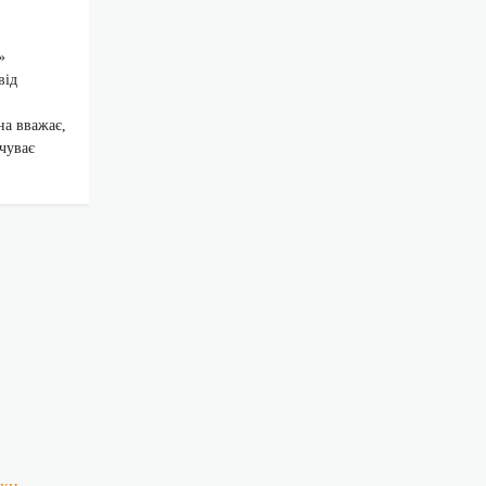
»
від
на вважає,
дчуває