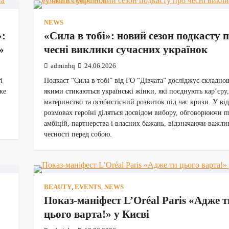
NEWS
»:
«Сила в тобі»: новий сезон подкасту 
»
чесні виклики сучасних українок
adminhq
24.06.2026
і
Подкаст “Сила в тобі” від ГО “Дівчата” досліджує складнощ
ке
якими стикаються українські жінки, які поєднують кар’єру,
материнство та особистісний розвиток під час кризи. У ві
розмовах героїні діляться досвідом вибору, обговорюючи 
амбіцій, партнерства і власних бажань, відзначаючи важли
чесності перед собою.
BEAUTY
,
EVENTS
,
NEWS
Показ-маніфест L’Oréal Paris «Адже т
цього варта!» у Києві