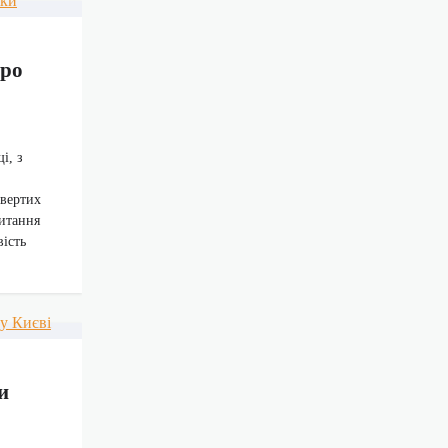
про
і, з
двертих
питання
вість
и