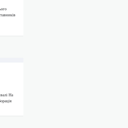
ього
ставників
ивалі На
борація