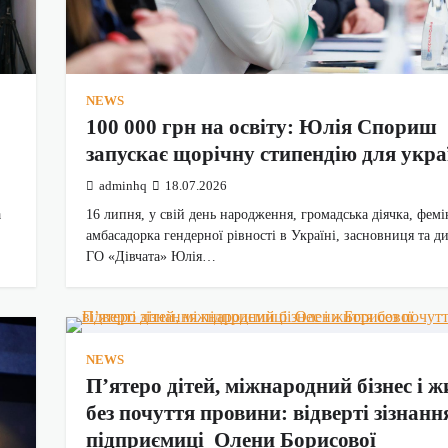
NEWS
100 000 грн на освіту: Юлія Спориш
запускає щорічну стипендію для укра
adminhq
18.07.2026
а
16 липня, у свій день народження, громадська діячка, фемі
амбасадорка гендерної рівності в Україні, засновниця та д
ГО «Дівчата» Юлія…
NEWS
П’ятеро дітей, міжнародний бізнес і ж
без почуття провини: відверті зізнанн
підприємиці Олени Борисової