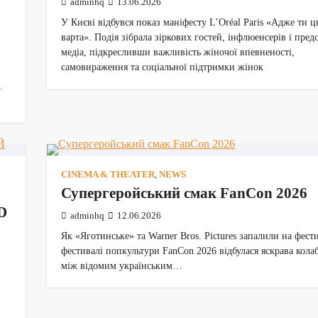
adminhq
13.06.2026
У Києві відбувся показ маніфесту L’Oréal Paris «Адже ти ц
варта». Подія зібрала зіркових гостей, інфлюенсерів і пред
медіа, підкресливши важливість жіночої впевненості,
самовираження та соціальної підтримки жінок
.
CINEMA & THEATER
,
NEWS
Супергеройський смак FanCon 2026
D
adminhq
12.06.2026
Як «Яготинське» та Warner Bros. Pictures запалили на фест
фестивалі попкультури FanCon 2026 відбулася яскрава кола
між відомим українським…