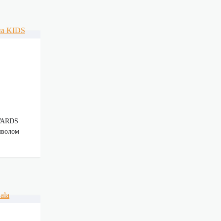
AWARDS
имволом