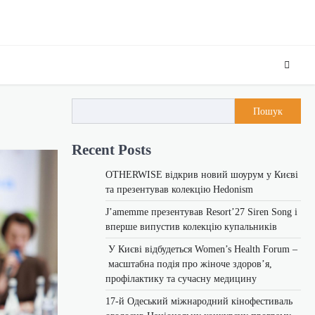
Пошук
Recent Posts
OTHERWISE відкрив новий шоурум у Києві
та презентував колекцію Hedonism
J’amemme презентував Resort’27 Siren Song і
вперше випустив колекцію купальників
У Києві відбудеться Women’s Health Forum –
масштабна подія про жіноче здоров’я,
профілактику та сучасну медицину
17-й Одеський міжнародний кінофестиваль