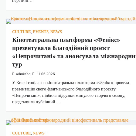
перетині…
CULTURE
,
EVENTS
,
NEWS
Кінотеатральна платформа «Фенікс»
презентувала благодійний проєкт
«Непрочитані» та анонсувала міжнародни
тур
adminhq
11.06.2026
У Києві соціальна кінотеатральна платформа «Фенікс» провела
презентацію свого флагманського благодійного проєкту
«Непрочитані», підбила підсумки минулого творчого сезону,
представила публічний…
CULTURE
,
NEWS