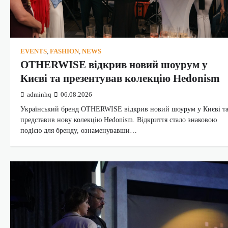
EVENTS
,
FASHION
,
NEWS
OTHERWISE відкрив новий шоурум у
Києві та презентував колекцію Hedonism
adminhq
06.08.2026
Український бренд OTHERWISE відкрив новий шоурум у Києві т
представив нову колекцію Hedonism. Відкриття стало знаковою
подією для бренду, ознаменувавши…