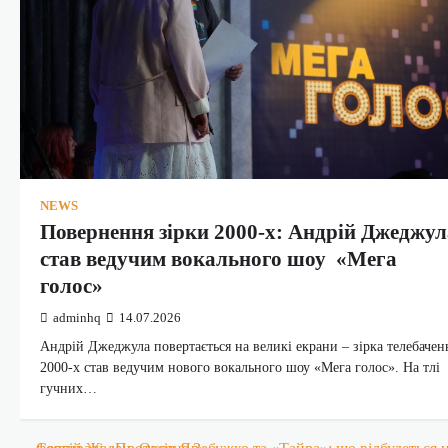
NEWS
Повернення зірки 2000-х: Андрій Джеджул
став ведучим вокального шоу «Мега
голос»
adminhq
14.07.2026
Андрій Джеджула повертається на великі екрани – зірка телебачен
2000-х став ведучим нового вокального шоу «Мега голос». На тлі
гучних…