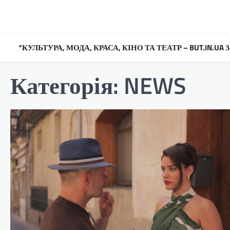
Перейти
до
вмісту
“КУЛЬТУРА, МОДА, КРАСА, КІНО ТА ТЕАТР – BUT.IN.U
Категорія:
NEWS