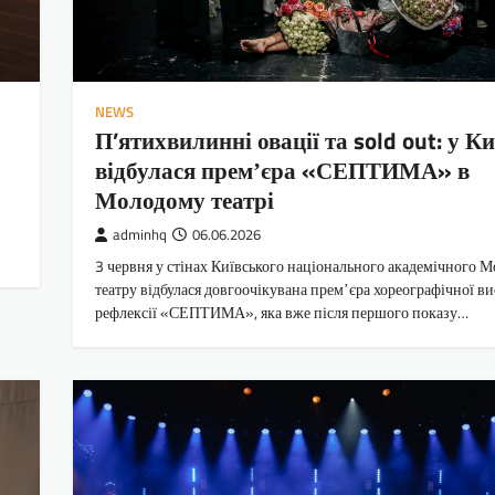
NEWS
П’ятихвилинні овації та sold out: у Ки
відбулася премʼєра «СЕПТИМА» в
Молодому театрі
adminhq
06.06.2026
3 червня у стінах Київського національного академічного 
театру відбулася довгоочікувана премʼєра хореографічної в
рефлексії «СЕПТИМА», яка вже після першого показу…