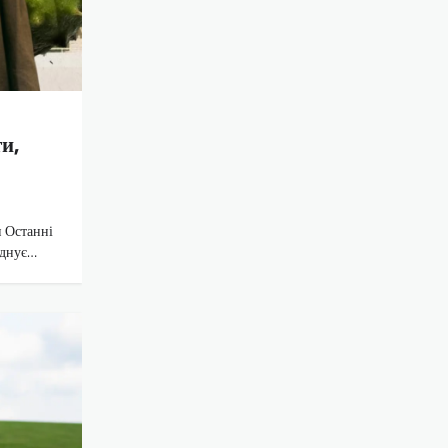
ти,
и Останні
єднує…