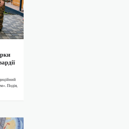
ірки
вардії
адиційний
м». Подія,