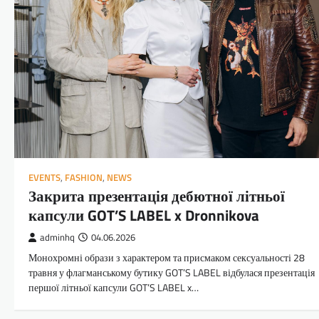
EVENTS
,
FASHION
,
NEWS
Закрита презентація дебютної літньої
капсули GOT’S LABEL x Dronnikova
adminhq
04.06.2026
Монохромні образи з характером та присмаком сексуальності 28
травня у флагманському бутику GOT’S LABEL відбулася презентація
першої літньої капсули GOT’S LABEL x…