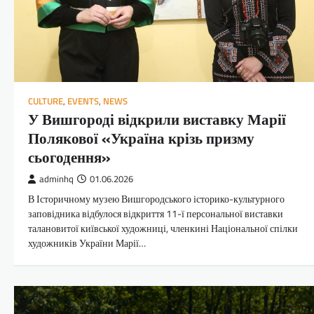
CULTURE
,
EVENTS
,
NEWS
У Вишгороді відкрили виставку Марії
Полякової «Україна крізь призму
сьогодення»
adminhq
01.06.2026
В Історичному музею Вишгородського історико-культурного
заповідника відбулося відкриття 11-ї персональної виставки
талановитої київської художниці, членкині Національної спілки
художників України Марії…