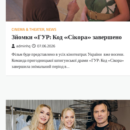
CINEMA & THEATER
,
NEWS
Зйомки «ГУР: Код «Сікора» завершено
adminhq
07.06.2026
Фільм буде представлено в усіх кінотеатрах України вже восени.
Команда пригодницької шпигунської драми «ГУР: Код «Сікора»
завершила знімальний період в…