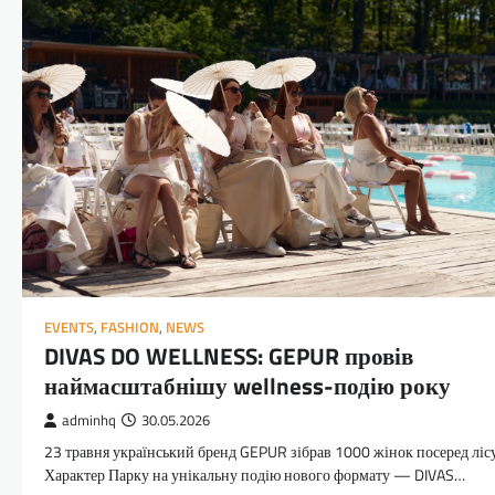
EVENTS
,
FASHION
,
NEWS
DIVAS DO WELLNESS: GEPUR провів
наймасштабнішу wellness-подію року
adminhq
30.05.2026
23 травня український бренд GEPUR зібрав 1000 жінок посеред ліс
Характер Парку на унікальну подію нового формату — DIVAS…