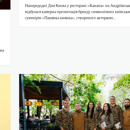
Напередодні Дня Києва у ресторані «Канапа» на Андріївськ
відбулася камерна презентація бренду символічних київськ
сувенірів «Панянка киянка», створеного акторкою…
дна