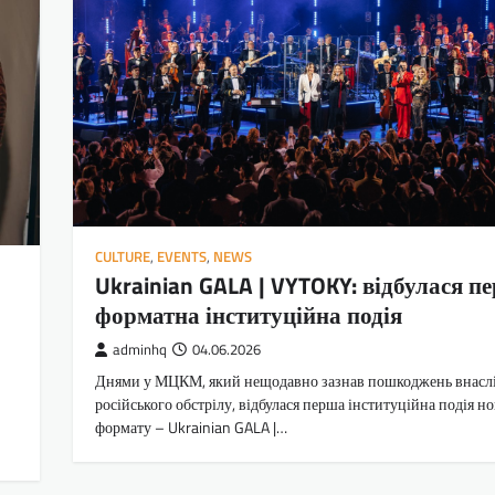
CULTURE
,
EVENTS
,
NEWS
Ukrainian GALA | VYTOKY: відбулася п
форматна інституційна подія
adminhq
04.06.2026
Днями у МЦКМ, який нещодавно зазнав пошкоджень внасл
російського обстрілу, відбулася перша інституційна подія н
формату – Ukrainian GALA |…