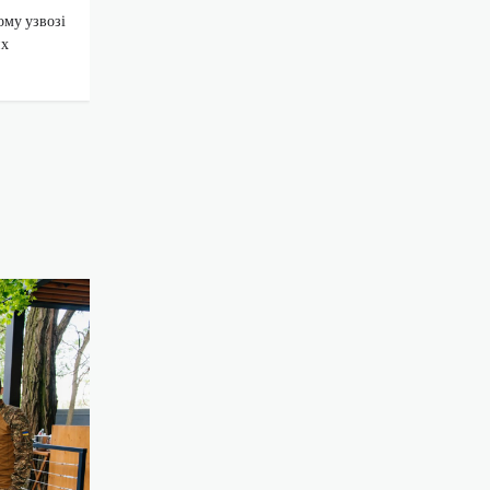
ому узвозі
их