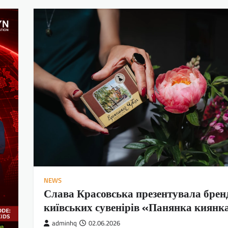
NEWS
Слава Красовська презентувала брен
київських сувенірів «Панянка киянк
adminhq
02.06.2026