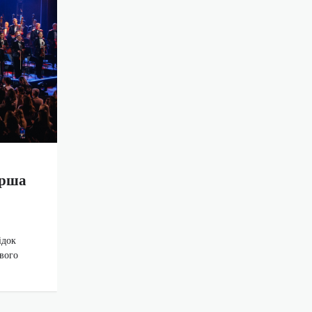
ерша
ідок
ового