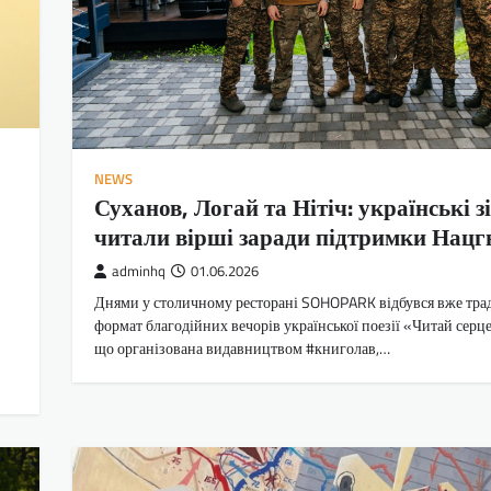
NEWS
Суханов, Логай та Нітіч: українські з
читали вірші заради підтримки Нацг
adminhq
01.06.2026
Днями у столичному ресторані SOHOPARK відбувся вже тр
формат благодійних вечорів української поезії «Читай серце
що організована видавництвом #книголав,…