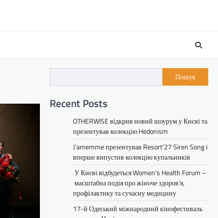
Пошук
Recent Posts
OTHERWISE відкрив новий шоурум у Києві та
презентував колекцію Hedonism
J’amemme презентував Resort’27 Siren Song і
вперше випустив колекцію купальників
У Києві відбудеться Women’s Health Forum –
масштабна подія про жіноче здоров’я,
профілактику та сучасну медицину
17-й Одеський міжнародний кінофестиваль