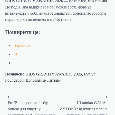
KIDS GRAVITY AWARDS 2026
— це більше, ніж премія.
Це подія, яка відкриває нові можливості, формує
впевненість у собі, виховує характер і допомагає зробити
перші кроки до великого майбутнього.
Поширити це:
Facebook
X
Позначено
KIDS GRAVITY AWARDS 2026
,
Lytvyn
Foundation
,
Володимир Литвин
Навігація
⟵
⟶
записів
ProfBuild розпочав збір
Ukrainian GALA |
заявок для участі у
VYTOKY: відбулася перша