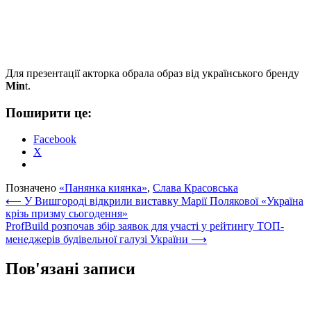
Для презентації акторка обрала образ від українського бренду
Min
t.
Поширити це:
Facebook
X
Позначено
«Панянка киянка»
,
Слава Красовська
Навігація
⟵
У Вишгороді відкрили виставку Марії Полякової «Україна
крізь призму сьогодення»
записів
ProfBuild розпочав збір заявок для участі у рейтингу ТОП-
менеджерів будівельної галузі України
⟶
Пов'язані записи