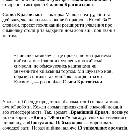
створеного акторкою
Славою Красовською
.
Слава Красовська
— акторка Малого театру, кіно та
дубляжу, яка народилася, живе й працює в Києві. За її
словами, проєкт покликаний розширити уявлення про
символіку столиці та відкрити нові асоціації, пов’язані з
містом.
«Панянка киянка» — це проєкт, де ми прагнемо
вийти за межі звичних уявлень про київські
символи, не обмежуючись каштанами чи
знаменитим київським тортом. Ми шукаємо нові
образи, спогади та емоції, які асоціюються з
Києвом», — розповідає
Слава Красовська
.
У колекції бренду представлені ароматичні свічки та мило
ручної роботи. Кожен аромат присвячений знаковій локації
або атмосфері міста. Так, аромат
«Вранішній Ярвал»
поєднує
нотки кориці,
«Кіно у “Жовтні”»
нагадує запах карамельного
попкорну, а
«Прогулянка Пейзажкою
» — морозива та
солодкої вати. Наразі лінійка налічує
13 унікальних ароматів
.