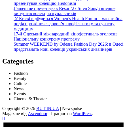
презентував колекцію Hedonism
J’amemme презентував Resort’27 Siren Song і вперше
випустив колекцію купальників
У Києві відбудеться Women’s Health Forum – масштабна
подія про жіноче здоров’я, профілактику та сучасну
медицину
17-й Одеський міжнародний кінофестиваль оголосив
Національну конкурсну програму
Summer WEEKEND by Odessa Fashion Day 2026: в Одесі
представлять нові колекції українських дизайнерів
Categories
Fashion
Beauty
Cultute
News
Events
Cinema & Theater
Copyright © 2026
BUT.IN.UA
| Newspulse
Magazine від
Ascendoor
| Працює на
WordPress
.