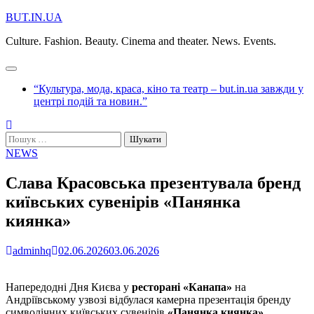
Перейти
BUT.IN.UA
до
Culture. Fashion. Beauty. Cinema and theater. News. Events.
вмісту
“Культура, мода, краса, кіно та театр – but.in.ua завжди у
центрі подій та новин.”
Пошук:
NEWS
Слава Красовська презентувала бренд
київських сувенірів «Панянка
киянка»
adminhq
02.06.2026
03.06.2026
Напередодні Дня Києва у
ресторані «Канапа»
на
Андріївському узвозі відбулася камерна презентація бренду
символічних київських сувенірів
«Панянка киянка»
,