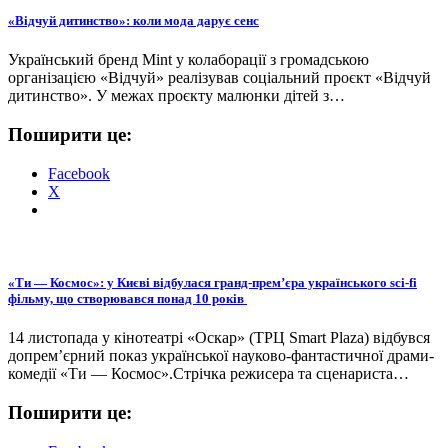
«Відчуй дитинство»: коли мода дарує сенс
Український бренд Mint у колаборації з громадською
організацією «Відчуй» реалізував соціальний проєкт «Відчуй
дитинство». У межах проєкту малюнки дітей з…
Поширити це:
Facebook
X
«Ти — Космос»: у Києві відбулася гранд-премʼєра українського sci-fi
фільму, що створювався понад 10 років
14 листопада у кінотеатрі «Оскар» (ТРЦ Smart Plaza) відбувся
допремʼєрний показ української науково-фантастичної драми-
комедії «Ти — Космос».Стрічка режисера та сценариста…
Поширити це: