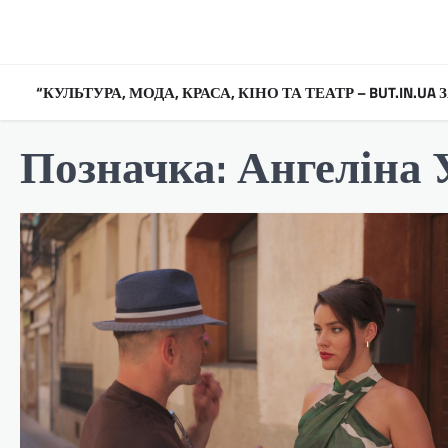
Перейти
до
вмісту
“КУЛЬТУРА, МОДА, КРАСА, КІНО ТА ТЕАТР – BUT.IN.U
Позначка:
Ангеліна 