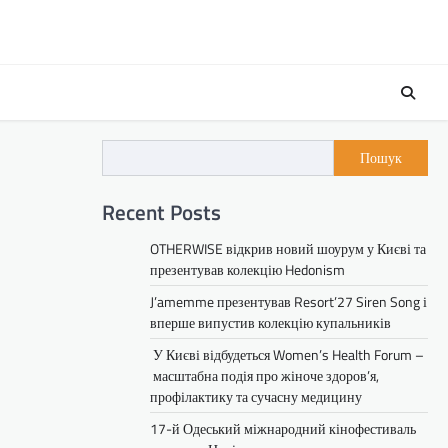
Пошук
Recent Posts
OTHERWISE відкрив новий шоурум у Києві та
презентував колекцію Hedonism
J’amemme презентував Resort’27 Siren Song і
вперше випустив колекцію купальників
У Києві відбудеться Women’s Health Forum –
масштабна подія про жіноче здоров’я,
профілактику та сучасну медицину
17-й Одеський міжнародний кінофестиваль