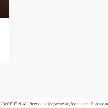
© 2026
BUT.IN.UA
| Newspulse Magazine від
Ascendoor
| Працює н