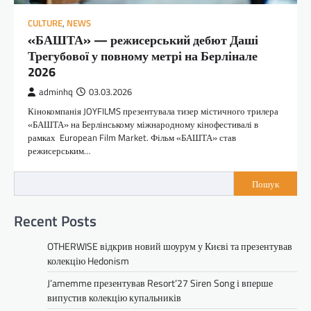
CULTURE
,
NEWS
«БАШТА» — режисерський дебют Даші
Трегубової у повному метрі на Берлінале
2026
adminhq
03.03.2026
Кінокомпанія JOYFILMS презентувала тизер містичного трилера
«БАШТА» на Берлінському міжнародному кінофестивалі в
рамках European Film Market. Фільм «БАШТА» став
режисерським…
Пошук
Recent Posts
OTHERWISE відкрив новий шоурум у Києві та презентував
колекцію Hedonism
J’amemme презентував Resort’27 Siren Song і вперше
випустив колекцію купальників