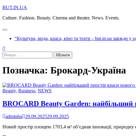
Перейти
BUT.IN.UA
до
Culture. Fashion. Beauty. Cinema and theater. News. Events.
вмісту
“Культура, мода, краса, кіно та театр – but.in.ua завжди у 
Пошук:
Позначка:
Брокард-Україна
Beauty
,
Business
,
NEWS
BROCARD Beauty Garden: найбільший пр
adminhq
29.09.2025
29.09.2025
Новий простір площею 1703,4 м² об’єднав інновації, природну