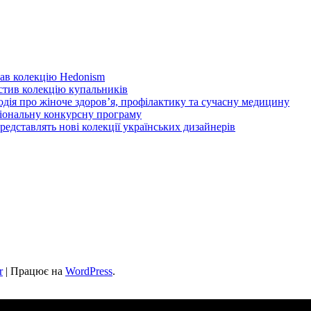
ав колекцію Hedonism
устив колекцію купальників
одія про жіноче здоров’я, профілактику та сучасну медицину
іональну конкурсну програму
дставлять нові колекції українських дизайнерів
r
| Працює на
WordPress
.