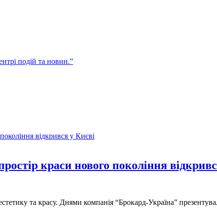
центрі подій та новин.”
остір краси нового покоління відкривс
 естетику та красу. Днями компанія “Брокард-Україна” презенту