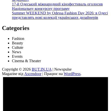
17-й Одеський міжнародний кінофестиваль оголосив
Національну конкурсну програму
Summer WEEKEND by Odessa Fashion Day 2026: в Одесі
представлять нові колекції українських дизайнерів
Categories
Fashion
Beauty
Cultute
News
Events
Cinema & Theater
Copyright © 2026
BUT.IN.UA
| Newspulse
Magazine від
Ascendoor
| Працює на
WordPress
.