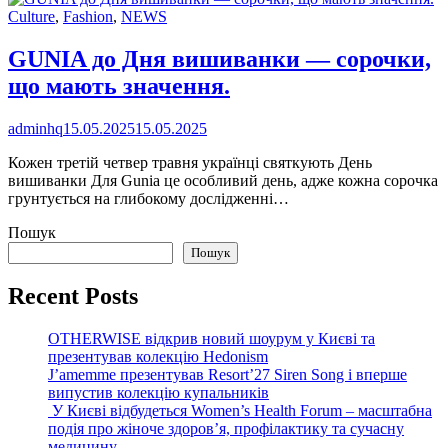
Culture
,
Fashion
,
NEWS
GUNIA до Дня вишиванки — сорочки,
що мають значення.
adminhq
15.05.2025
15.05.2025
Кожен третій четвер травня українці святкують День
вишиванки Для Gunia це особливий день, адже кожна сорочка
грунтується на глибокому дослідженні…
Пошук
Пошук
Recent Posts
OTHERWISE відкрив новий шоурум у Києві та
презентував колекцію Hedonism
J’amemme презентував Resort’27 Siren Song і вперше
випустив колекцію купальників
У Києві відбудеться Women’s Health Forum – масштабна
подія про жіноче здоров’я, профілактику та сучасну
медицину