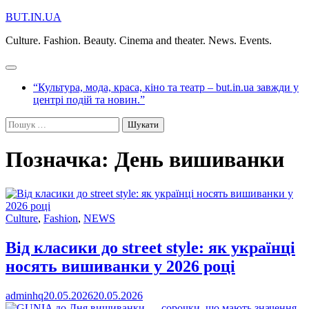
Перейти
BUT.IN.UA
до
Culture. Fashion. Beauty. Cinema and theater. News. Events.
вмісту
“Культура, мода, краса, кіно та театр – but.in.ua завжди у
центрі подій та новин.”
Пошук:
Позначка:
День вишиванки
Culture
,
Fashion
,
NEWS
Від класики до street style: як українці
носять вишиванки у 2026 році
adminhq
20.05.2026
20.05.2026