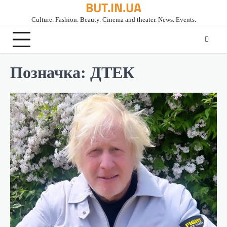
BUT.IN.UA
Перейти
до
Culture. Fashion. Beauty. Cinema and theater. News. Events.
вмісту
Позначка:
ДТЕК