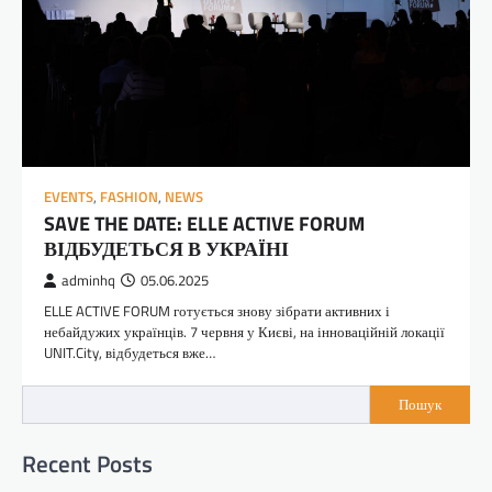
EVENTS
,
FASHION
,
NEWS
SAVE THE DATE: ELLE ACTIVE FORUM
ВІДБУДЕТЬСЯ В УКРАЇНІ
adminhq
05.06.2025
ELLE ACTIVE FORUM готується знову зібрати активних і
небайдужих українців. 7 червня у Києві, на інноваційній локації
UNIT.City, відбудеться вже…
Пошук
Recent Posts