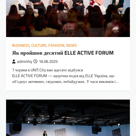
BUSINESS
,
CULTURE
,
FASHION
,
NEWS
Як пройшов десятий ELLE ACTIVE FORUM
adminhq
16.06.2025
7 червня в UNIT.City вже вдесяте відбувся
ELLE ACTIVE FORUM — щорічна подія від ELLE Україна, що
об’єднує активних, свідомих, небайдужих. У часи викликів і…