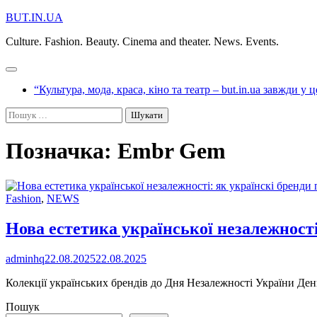
Перейти
BUT.IN.UA
до
Culture. Fashion. Beauty. Cinema and theater. News. Events.
вмісту
“Культура, мода, краса, кіно та театр – but.in.ua завжди у 
Пошук:
Позначка:
Embr Gem
Fashion
,
NEWS
Нова естетика української незалежност
adminhq
22.08.2025
22.08.2025
Колекції українських брендів до Дня Незалежності України Де
Пошук