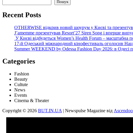
Пошук
Recent Posts
OTHERWISE відкрив новий шоурум у Києві та презентув
J’amemme презентував Resort’27 Siren Song і вперше вип
У Києві відбудеться Women’s Health Forum – масштабна п
17-й Одеський міжнародний кінофестиваль оголосив Нац
Summer WEEKEND by Odessa Fashion Day 2026: в Одесі пре
Categories
Fashion
Beauty
Cultute
News
Events
Cinema & Theater
Copyright © 2026
BUT.IN.UA
| Newspulse Magazine від
Ascendoo