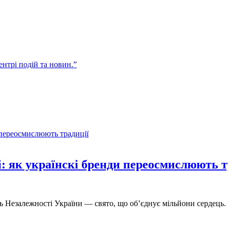
центрі подій та новин.”
і: як українскі бренди переосмислюють т
нь Незалежності України — cвято, що об’єднує мільйони сердец