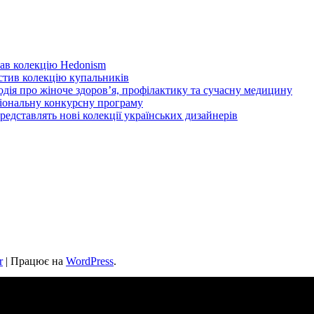
ав колекцію Hedonism
устив колекцію купальників
одія про жіноче здоров’я, профілактику та сучасну медицину
іональну конкурсну програму
дставлять нові колекції українських дизайнерів
r
| Працює на
WordPress
.