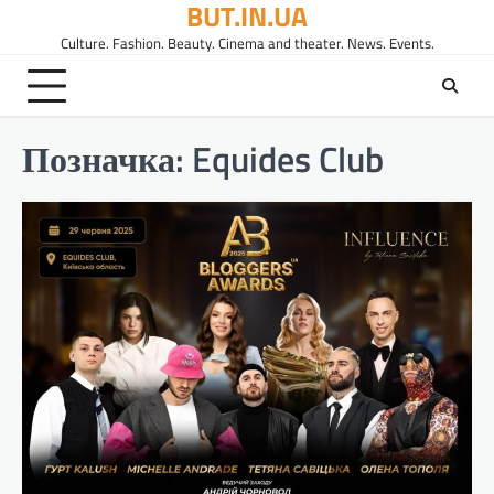
BUT.IN.UA
Перейти
до
Culture. Fashion. Beauty. Cinema and theater. News. Events.
вмісту
Позначка:
Equides Club