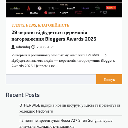
EVENTS
,
NEWS
,
БЛАГОДІЙНІСТЬ
29 червня відбудеться церемонія
нагородження Bloggers Awards 2025
adminhq
23.06.2025
29 червня в розкішному заміському комплексі Equides Club
відбудеться знакова подія — церемонія нагородження Bloggers
Awards 2025. Ця премія не…
Пошук
Recent Posts
OTHERWISE відкрив новий шоурум у Києві та презентував
колекцію Hedonism
J’amemme презентував Resort’27 Siren Song і вперше
випустив колекцію купальників