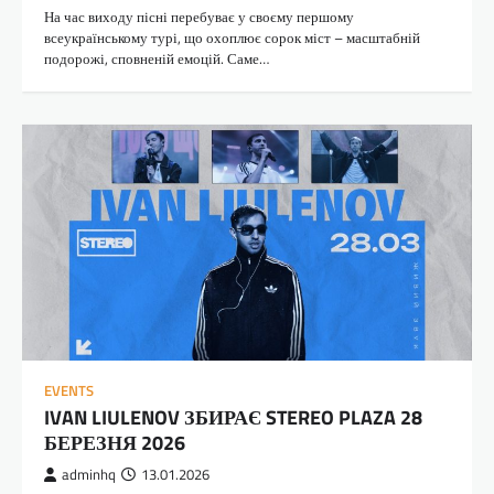
На час виходу пісні перебуває у своєму першому
всеукраїнському турі, що охоплює сорок міст – масштабній
подорожі, сповненій емоцій. Саме…
EVENTS
IVAN LIULENOV ЗБИРАЄ STEREO PLAZA 28
БЕРЕЗНЯ 2026
adminhq
13.01.2026