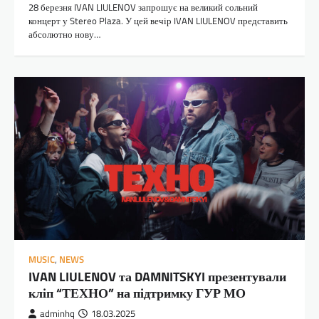
28 березня IVAN LIULENOV запрошує на великий сольний
концерт у Stereo Plaza. У цей вечір IVAN LIULENOV представить
абсолютно нову…
MUSIC
,
NEWS
IVAN LIULENOV та DAMNITSKYI презентували
кліп “ТЕХНО” на підтримку ГУР МО
adminhq
18.03.2025