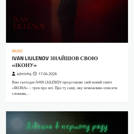
MUSIC
IVAN LIULENOV ЗНАЙШОВ СВОЮ
«ІКОНУ»
adminhq
17.04.2026
Вже сьогодні IVAN LIULENOV представляє свій новий сингл
«ІКОНА» – трек про неї. Про ту саму, яку неможливо описати
словами,…