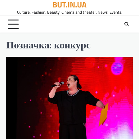
BUT.IN.UA
Перейти
до
Culture. Fashion. Beauty. Cinema and theater. News. Events.
вмісту
Позначка:
конкурс