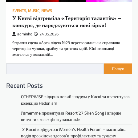
EVENTS
,
MUSIC
,
NEWS
У Києві відгриміла «Територія талантів» –
конкурс, де народжуються нові зірки!
adminhq
24.05.2026
9 травня сцена «Арт» ліцею №23 перетворилась на справжню
територію музики, драйву та дитячих мрій. Юні виконавці
змагалися у вокальній…
Пошук
Recent Posts
OTHERWISE відкрив новий шоурум у Києві та презентував
колекцію Hedonism
J’amemme презентував Resort’27 Siren Song і вперше
випустив колекцію купальників
У Києві відбудеться Women’s Health Forum – масштабна
подія про жіноче здоров’я, профілактику та сучасну