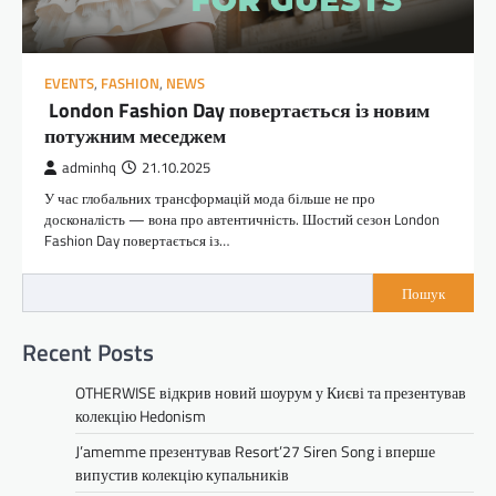
EVENTS
,
FASHION
,
NEWS
London Fashion Day повертається із новим
потужним меседжем
adminhq
21.10.2025
У час глобальних трансформацій мода більше не про
досконалість — вона про автентичність. Шостий сезон London
Fashion Day повертається із…
Пошук
Recent Posts
OTHERWISE відкрив новий шоурум у Києві та презентував
колекцію Hedonism
J’amemme презентував Resort’27 Siren Song і вперше
випустив колекцію купальників