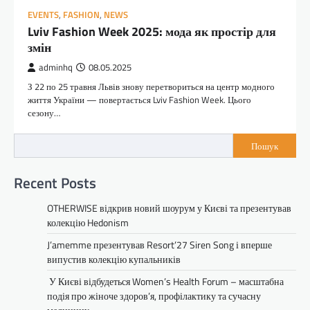
EVENTS
,
FASHION
,
NEWS
Lviv Fashion Week 2025: мода як простір для
змін
adminhq
08.05.2025
З 22 по 25 травня Львів знову перетвориться на центр модного
життя України — повертається Lviv Fashion Week. Цього
сезону…
Пошук
Recent Posts
OTHERWISE відкрив новий шоурум у Києві та презентував
колекцію Hedonism
J’amemme презентував Resort’27 Siren Song і вперше
випустив колекцію купальників
У Києві відбудеться Women’s Health Forum – масштабна
подія про жіноче здоров’я, профілактику та сучасну