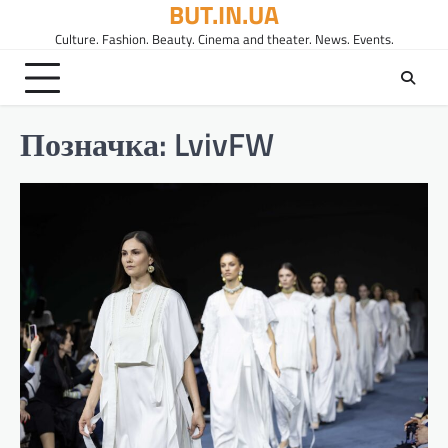
BUT.IN.UA
Перейти
до
Culture. Fashion. Beauty. Cinema and theater. News. Events.
вмісту
Позначка:
LvivFW