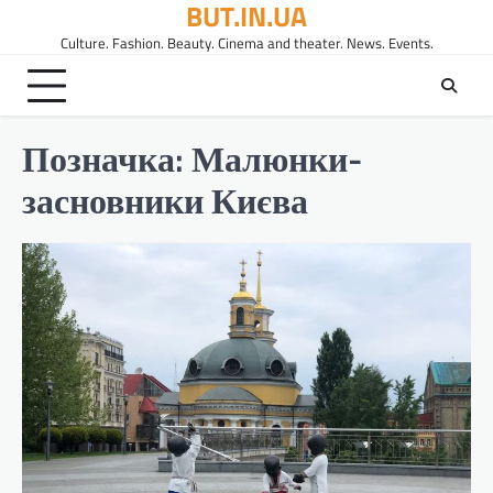
BUT.IN.UA
Перейти
до
Culture. Fashion. Beauty. Cinema and theater. News. Events.
вмісту
Позначка:
Малюнки-
засновники Києва