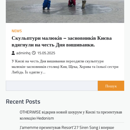
NEWS
Скульптури малюків – засновників Києва
вдягнули на честь Дня вишиванки.
adminhq
15.05.2025
У Києві на честь Дня вишиванки переодягли скульптури
малюків-засновників столиці Кия, Щека, Хорива та їхньої сестри
Либідь. Їх одягли у…
Пошук
Recent Posts
OTHERWISE відкрив новий шоурум у Києві та презентував
колекцію Hedonism
J’amemme презентував Resort’27 Siren Song і вперше