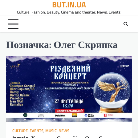
BUT.IN.UA
Перейти
до
Culture. Fashion. Beauty. Cinema and theater. News. Events.
вмісту
Позначка:
Олег Скрипка
CULTURE
,
EVENTS
,
MUSIC
,
NEWS