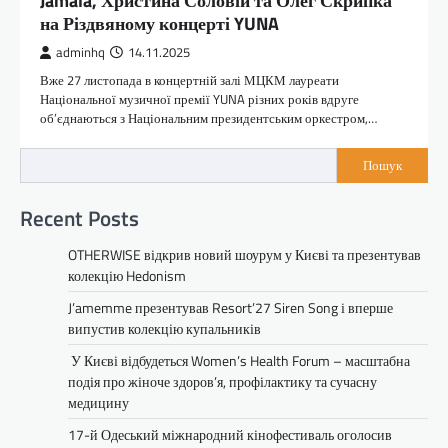
Jamala, Христина Соловій та Олег Скрипка
на Різдвяному концерті YUNA
adminhq
14.11.2025
Вже 27 листопада в концертній залі МЦКМ лауреати
Національної музичної премії YUNA різних років вдруге
об’єднаються з Національним президентським оркестром,…
Пошук
Recent Posts
OTHERWISE відкрив новий шоурум у Києві та презентував
колекцію Hedonism
J’amemme презентував Resort’27 Siren Song і вперше
випустив колекцію купальників
У Києві відбудеться Women’s Health Forum – масштабна
подія про жіноче здоров’я, профілактику та сучасну
медицину
17-й Одеський міжнародний кінофестиваль оголосив