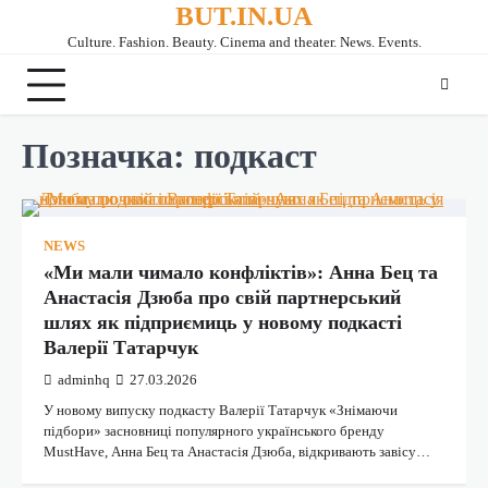
BUT.IN.UA
Перейти
до
Culture. Fashion. Beauty. Cinema and theater. News. Events.
вмісту
Позначка:
подкаст
NEWS
«Ми мали чимало конфліктів»: Анна Бец та
Анастасія Дзюба про свій партнерський
шлях як підприємиць у новому подкасті
Валерії Татарчук
adminhq
27.03.2026
У новому випуску подкасту Валерії Татарчук «Знімаючи
підбори» засновниці популярного українського бренду
MustHave, Анна Бец та Анастасія Дзюба, відкривають завісу…