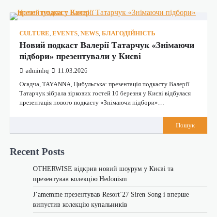
CULTURE
,
EVENTS
,
NEWS
,
БЛАГОДІЙНІСТЬ
Новий подкаст Валерії Татарчук «Знімаючи
підбори» презентували у Києві
adminhq
11.03.2026
Осадча, TAYANNA, Цибульська: презентація подкасту Валерії
Татарчук зібрала зіркових гостей 10 березня у Києві відбулася
презентація нового подкасту «Знімаючи підбори»…
Пошук
Recent Posts
OTHERWISE відкрив новий шоурум у Києві та
презентував колекцію Hedonism
J’amemme презентував Resort’27 Siren Song і вперше
випустив колекцію купальників